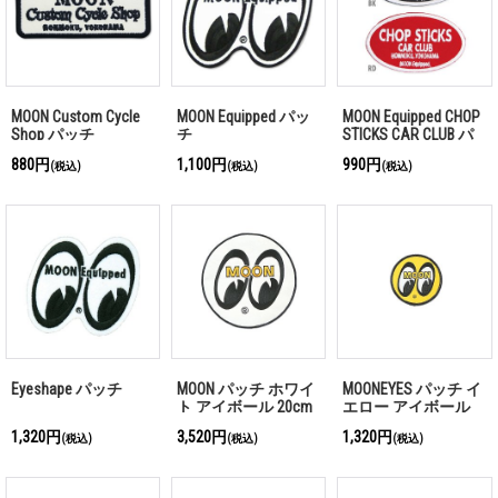
MOON Custom Cycle
MOON Equipped パッ
MOON Equipped CHOP
Shop パッチ
チ
STICKS CAR CLUB パ
ッチ
880円
1,100円
990円
(税込)
(税込)
(税込)
Eyeshape パッチ
MOON パッチ ホワイ
MOONEYES パッチ イ
ト アイボール 20cm
エロー アイボール
8cm
1,320円
3,520円
1,320円
(税込)
(税込)
(税込)