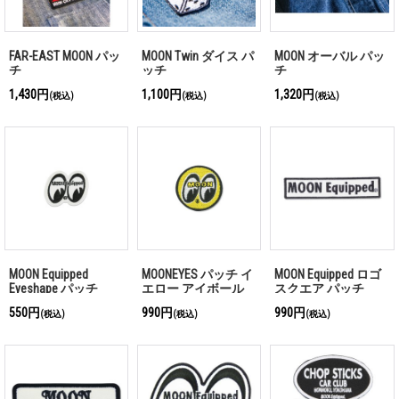
FAR-EAST MOON パッ
MOON Twin ダイス パ
MOON オーバル パッ
チ
ッチ
チ
1,430円
1,100円
1,320円
(税込)
(税込)
(税込)
MOON Equipped
MOONEYES パッチ イ
MOON Equipped ロゴ
Eyeshape パッチ
エロー アイボール
スクエア パッチ
4cm
550円
990円
990円
(税込)
(税込)
(税込)