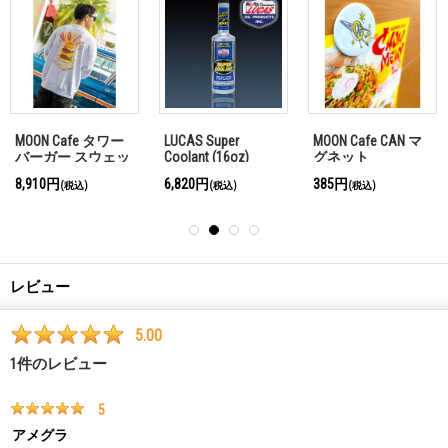
MOON Cafe タワー
LUCAS Super
MOON Cafe CAN マ
バーガー スウェッ
Coolant (16oz)
グネット
トシャツ
8,910円
6,820円
385円
(税込)
(税込)
(税込)
レビュー
5.00
1
件のレビュー
5
アメグラ