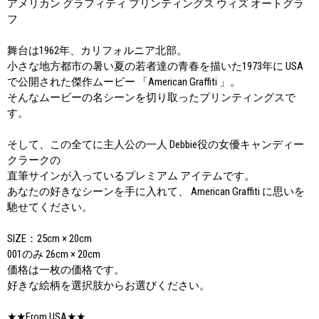
アメリカン グラフィティ プリンティングス ウィズ オートグラ
フ
舞台は1962年、カリフォルニア北部。
小さな地方都市の暑い夏の若者達の青春を描いた1973年に USA
で公開された傑作ムービー 「American Graffiti 」。
そんなムービーの名シーンを切り取ったプリンティングスで
す。
そして、この全てに主人公の一人 Debbie役の女優キャンディー
クラークの
直筆サインが入っているプレミアム アイテムです。
あなたの好きなシーンを手に入れて、 American Graffiti に思いを
馳せてください。
SIZE：25cm × 20cm
001のみ 26cm × 20cm
価格は一枚の価格です。
好きな絵柄を選択肢からお選びください。
★★From USA★★