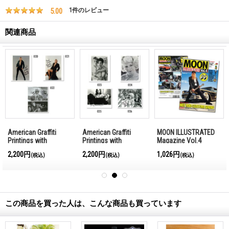
5.00
1
件のレビュー
関連商品
American Graffiti
American Graffiti
MOON ILLUSTRATED
Printings with
Printings with
Magazine Vol.4
Autograph (E)
Autograph (F)
2,200円
2,200円
1,026円
(税込)
(税込)
(税込)
この商品を買った人は、こんな商品も買っています