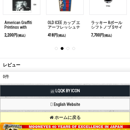
American Graffiti
OLD ICEE カップ エ
ラッキー 8ボール
Printings with
アーフレッシュナ
シフトノブ Sサイ
Autograph (K)
ー
ズ
2,200円
418円
7,700円
(税込)
(税込)
(税込)
レビュー
0
件
LQQK BY ICON
English Website
ホームに戻る
Copyright (C) MOON OF JAPAN, INC. All Rights Reserved.