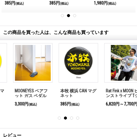
385円
385円
1,980円
(税込)
(税込)
(税込)
この商品を買った人は、こんな商品も買っています
MOONEYES ベアフ
本牧 横浜 CAN マグ
Rat Fink x MOON ピ
ット ガス ペダル
ネット
ンストライプ Tシ
ドア ストッパー
ャツ
3,300円
385円
6,820円～7,700円
(税込)
(税込)
(税込)
レビュー