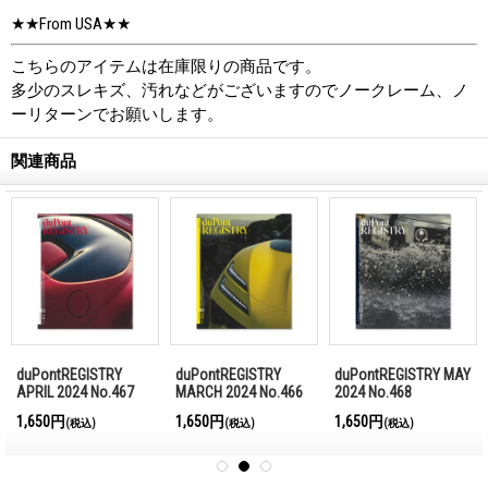
★★From USA★★
こちらのアイテムは在庫限りの商品です。
多少のスレキズ、汚れなどがございますのでノークレーム、ノ
ーリターンでお願いします。
関連商品
duPontREGISTRY
duPontREGISTRY
duPontREGISTRY MAY
APRIL 2024 No.467
MARCH 2024 No.466
2024 No.468
1,650円
1,650円
1,650円
(税込)
(税込)
(税込)