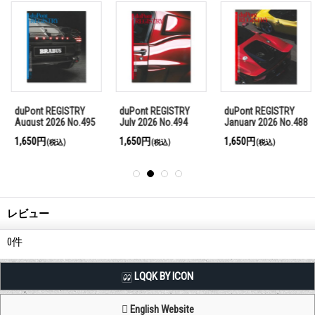
duPont REGISTRY
duPont REGISTRY
duPont REGISTRY
August 2026 No.495
July 2026 No.494
January 2026 No.488
1,650円
1,650円
1,650円
(税込)
(税込)
(税込)
レビュー
0
件
LQQK BY ICON
English Website