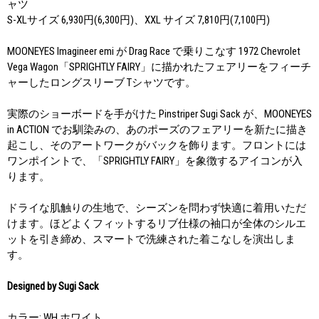
ャツ
S-XLサイズ 6,930円(6,300円)、XXL サイズ 7,810円(7,100円)
MOONEYES Imagineer emi が Drag Race で乗りこなす 1972 Chevrolet
Vega Wagon「SPRIGHTLY FAIRY」に描かれたフェアリーをフィーチ
ャーしたロングスリーブ Tシャツです。
実際のショーボードを手がけた Pinstriper Sugi Sack が、MOONEYES
in ACTION でお馴染みの、あのポーズのフェアリーを新たに描き
起こし、そのアートワークがバックを飾ります。フロントには
ワンポイントで、「SPRIGHTLY FAIRY」を象徴するアイコンが入
ります。
ドライな肌触りの生地で、シーズンを問わず快適に着用いただ
けます。ほどよくフィットするリブ仕様の袖口が全体のシルエ
ットを引き締め、スマートで洗練された着こなしを演出しま
す。
Designed by Sugi Sack
カラー: WH ホワイト