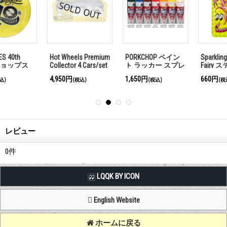
Sparkling Sprightly
ベント クリップ エ
MOON キャスケッ
Fairy ステッカー
アー フレッシュナ
ト
ー V-Twin Engine
660円
1,870円
8,030円
(税込)
(税込)
(税込)
レビュー
0
件
LQQK BY ICON
English Website
ホームに戻る