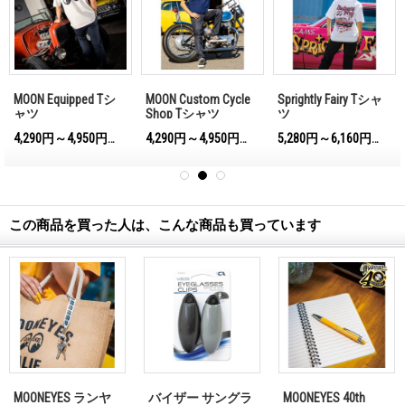
MOON Equipped Tシ
MOON Custom Cycle
Sprightly Fairy Tシャ
ャツ
Shop Tシャツ
ツ
4,290円～4,950円
4,290円～4,950円
5,280円～6,160円
)
(税込)
(税込)
(税込)
この商品を買った人は、こんな商品も買っています
MOONEYES ランヤ
バイザー サングラ
MOONEYES 40th