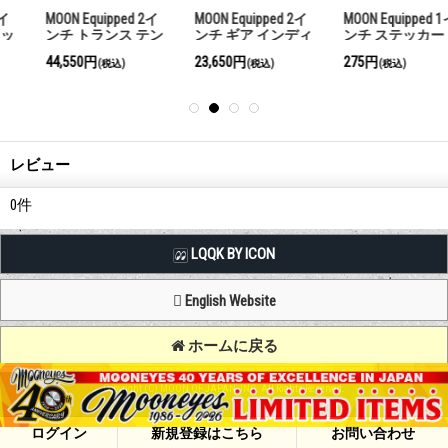
MOON Equipped 1イ
MOON Equipped 4
MOON Equipped 2イ
ィ
ンチ ステッカー
5/8インチ QUAD ゲ
ンチ クォーツ＜ホ
ージ＜ブラック＞
ワイト＞
275円
73,700円
37,950円
(税込)
(税込)
(税込)
レビュー
0
件
LQQK BY ICON
English Website
ホームに戻る
Copyright (C) MOON OF JAPAN, INC. All Rights Reserved.
ログイン
新規登録はこちら
お問い合わせ