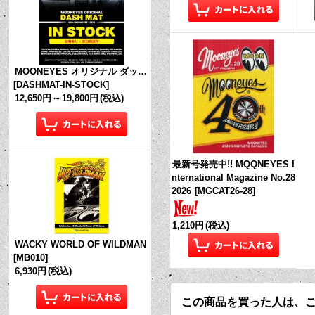
MOONEYES オリジナル ダッシュマット (in Stock!)
[
DASHMAT-IN-STOCK
]
12,650円
～
19,800円
(税込)
最新号発売中!! MQQNEYES I
nternational Magazine No.28
2026
[
MGCAT26-28
]
1,210円
(税込)
WACKY WORLD OF WILDMAN
[
MB010
]
6,930円
(税込)
この商品を買った人は、