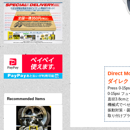
Direct M
ダイレク
Press 0-15ps
0-15psi フ
Recommended Items
直径3.8c
機械式でベ
振動対策・
取り付けプラ