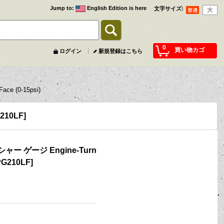
Jump to
:
English Edition is here
文字サイズ
:
0
買い物カゴ
ログイン
新規登録はこちら
 (0-15psi)
210LF
]
 ゲージ Engine-Turn
G210LF
]