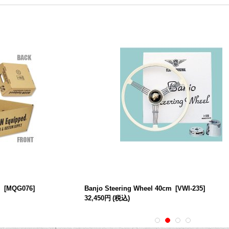
ス
[
MQG076
]
Banjo Steering Wheel 40cm
[
VWI-235
]
32,450円
(税込)