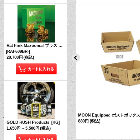
Rat Fink Mazooma! ブラス リング
[
RAF609BR-
]
29,700円
(税込)
ed スモール ストレージ ボックス
MOON Equipped ポストボック
880円
(税込)
GOLD RUSH Products
[
KG
]
1,650円
～
5,500円
(税込)