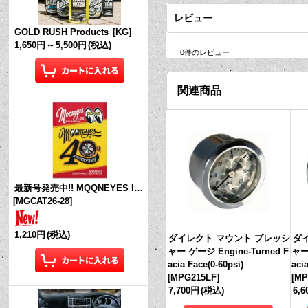
レビュー
GOLD RUSH Products
[
KG
]
1,650円
～
5,500円
(税込)
0
件のレビュー
関連商品
最新号発売中!! MQQNEYES International Magazine No.28 2026
[
MGCAT26-28
]
1,210円
(税込)
ダイレクト マウント プレッシ
ダ
ャー ゲージ Engine-Turned F
ャー
acia Face(0-60psi)
aci
[
MPG215LF
]
[
MP
7,700円
(税込)
6,