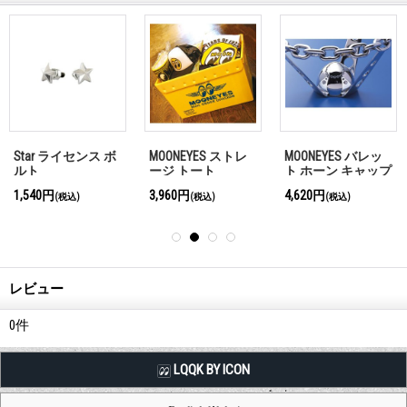
Star ライセンス ボ
MOONEYES ストレ
MOONEYES バレッ
ルト
ージ トート
ト ホーン キャップ
1,540円
3,960円
4,620円
(税込)
(税込)
(税込)
レビュー
0
件
LQQK BY ICON