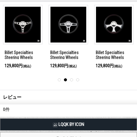
Billet Specialties
Billet Specialties
Billet Specialties
Steering Wheels
Steering Wheels
Steering Wheels
Outlaw 35cm
Interceptor 35cm
Chicayne 35cm
129,800円
129,800円
129,800円
(税込)
(税込)
(税込)
レビュー
0
件
LQQK BY ICON