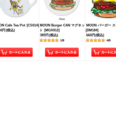
N Cafe Tea Pot
[
CS014
]
MOON Burger CAN マグネッ
MOON バーガー 
60円
(税込)
ト
[
MGX012
]
[
DM184
]
385円
(税込)
660円
(税込)
1
件
4
件