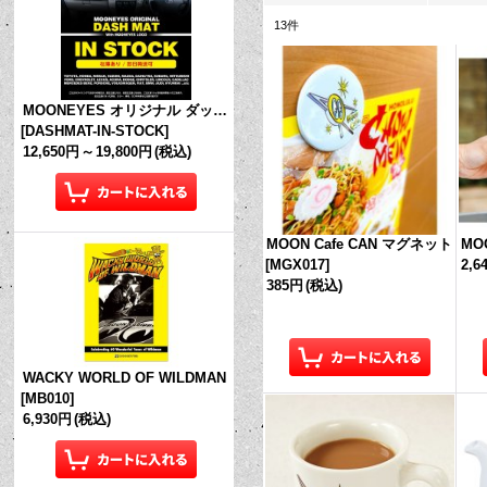
13
件
MOONEYES オリジナル ダッシュマット (in Stock!)
[
DASHMAT-IN-STOCK
]
12,650円
～
19,800円
(税込)
MOON Cafe CAN マグネット
MO
[
MGX017
]
2,6
385円
(税込)
WACKY WORLD OF WILDMAN
[
MB010
]
6,930円
(税込)