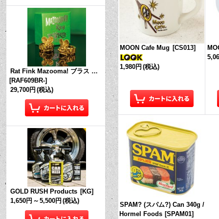
MOON Cafe Mug
[
CS013
]
MOO
5,0
1,980円
(税込)
Rat Fink Mazooma! ブラス リング
[
RAF609BR-
]
29,700円
(税込)
GOLD RUSH Products
[
KG
]
1,650円
～
5,500円
(税込)
SPAM? (スパム?) Can 340g /
Hormel Foods
[
SPAM01
]