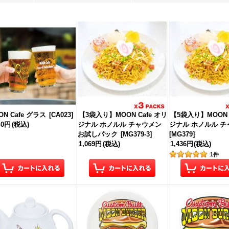
ON Cafe グラス
[
CA023
]
【3袋入り】MOON Cafe オリ
【5袋入り】MOON C
40円
(税込)
ジナル ホノルル チャウメン
ジナル ホノルル チ
お試しパック
[
MG379-3
]
[
MG379
]
1,069円
(税込)
1,436円
(税込)
1
件