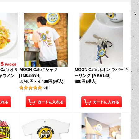
afe オリ
MOON Cafe Tシャツ
MOON Cafe ネオン ラバー キ
ャウメン
[
TM038WH
]
ーリング
[
MKR180
]
3,740円
～
4,400円
(税込)
880円
(税込)
2
件