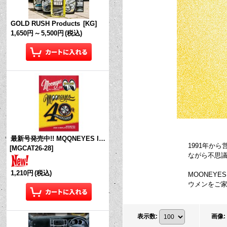
GOLD RUSH Products
[
KG
]
1,650円
～
5,500円
(税込)
最新号発売中!! MQQNEYES International Magazine No.28 2026
1991年から営
[
MGCAT26-28
]
ながら不思議な南
1,210円
(税込)
MOONEYE
ウメンをご家
表示数
:
画像
: