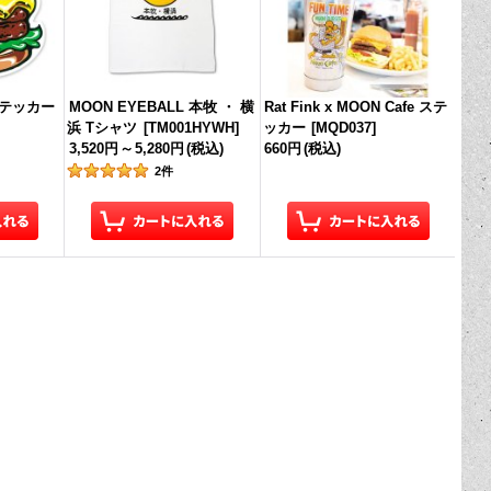
ステッカー
MOON EYEBALL 本牧 ・ 横
Rat Fink x MOON Cafe ステ
浜 Tシャツ
[
TM001HYWH
]
ッカー
[
MQD037
]
3,520円
～
5,280円
(税込)
660円
(税込)
2
件