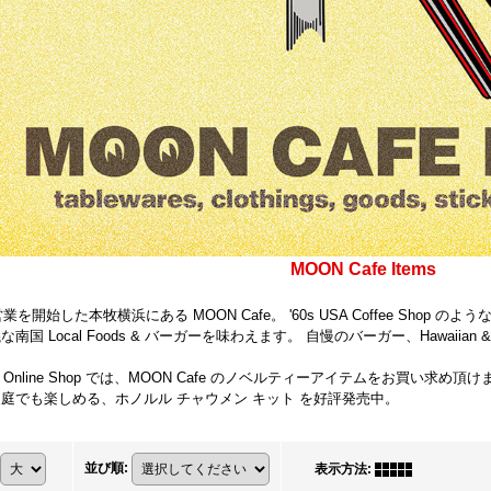
MOON Cafe Items
業を開始した本牧横浜にある MOON Cafe。 '60s USA Coffee Shop のような佇
国 Local Foods & バーガーを味わえます。 自慢のバーガー、Hawaiian &
S Online Shop では、MOON Cafe のノベルティーアイテムをお買い求め頂
庭でも楽しめる、ホノルル チャウメン キット を好評発売中。
並び順
:
表示方法
: