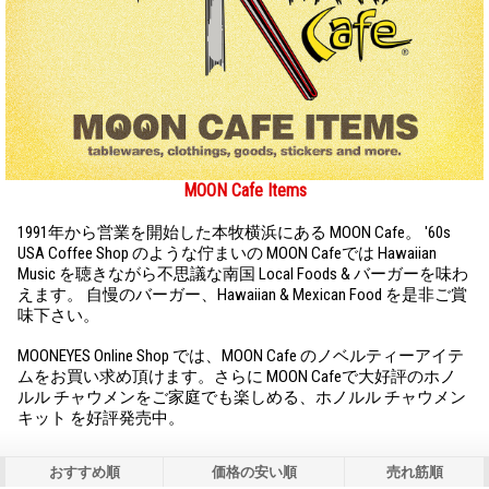
MOON Cafe Items
1991年から営業を開始した本牧横浜にある MOON Cafe。 '60s
USA Coffee Shop のような佇まいの MOON Cafeでは Hawaiian
Music を聴きながら不思議な南国 Local Foods & バーガーを味わ
えます。 自慢のバーガー、Hawaiian & Mexican Food を是非ご賞
味下さい。
MOONEYES Online Shop では、MOON Cafe のノベルティーアイテ
ムをお買い求め頂けます。さらに MOON Cafeで大好評のホノ
ルル チャウメンをご家庭でも楽しめる、ホノルル チャウメン
キット を好評発売中。
おすすめ順
価格の安い順
売れ筋順