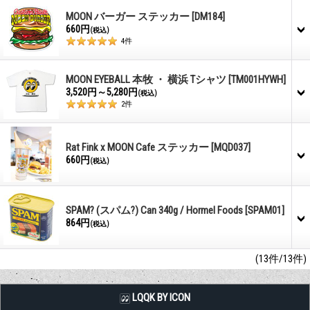
MOON バーガー ステッカー
[DM184]
660円
(税込)
4
件
MOON EYEBALL 本牧 ・ 横浜 Tシャツ
[TM001HYWH]
3,520円～5,280円
(税込)
2
件
Rat Fink x MOON Cafe ステッカー
[MQD037]
660円
(税込)
SPAM? (スパム?) Can 340g / Hormel Foods
[SPAM01]
864円
(税込)
(13件/13件)
LQQK BY ICON