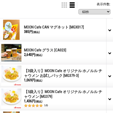
表示件数
:
MOON Cafe CAN マグネット
[MGX017]
385円
(税込)
MOON Cafe グラス
[CA023]
2,640円
(税込)
【3袋入り】MOON Cafe オリジナル ホノルル チ
ャウメン お試しパック
[MG379-3]
1,069円
(税込)
【5袋入り】MOON Cafe オリジナル ホノルル チ
ャウメン
[MG379]
1,436円
(税込)
1
件