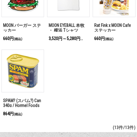
MOON バーガー ステ
MOON EYEBALL 本牧
Rat Fink x MOON Cafe
ッカー
・ 横浜 Tシャツ
ステッカー
660円
3,520円～5,280円
660円
(税込)
(税込)
(税込)
SPAM? (スパム?) Can
340g / Hormel Foods
864円
(税込)
(13件/13件)