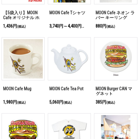
【5袋入り】MOON
MOON Cafe Tシャツ
MOON Cafe ネオン ラ
Cafe オリジナル ホ
バー キーリング
ノルル チャウメン
1,436円
3,740円～4,400円
880円
(税込)
(税込)
(税込)
MOON Cafe Mug
MOON Cafe Tea Pot
MOON Burger CAN マ
グネット
1,980円
5,060円
385円
(税込)
(税込)
(税込)