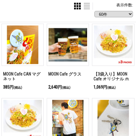
表示件数
:
MOON Cafe CAN マグ
MOON Cafe グラス
【3袋入り】MOON
ネット
Cafe オリジナル ホ
ノルル チャウメン
385円
2,640円
1,069円
(税込)
(税込)
(税込)
お試しパック