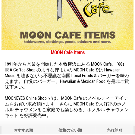
MOON Cafe Items
1991年から営業を開始した本牧横浜にある MOON Cafe。 '60s
USA Coffee Shop のような佇まいの MOON Cafeでは Hawaiian
Music を聴きながら不思議な南国 Local Foods & バーガーを味わ
えます。 自慢のバーガー、Hawaiian & Mexican Food を是非ご賞
味下さい。
MOONEYES Online Shop では、MOON Cafe のノベルティーアイテ
ムをお買い求め頂けます。さらに MOON Cafeで大好評のホノ
ルル チャウメンをご家庭でも楽しめる、ホノルル チャウメン
キット を好評発売中。
おすすめ順
価格の安い順
売れ筋順