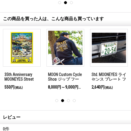
この商品を買った人は、こんな商品も買っています
35th Anniversary
MOON Custom Cycle
Std. MOONEYES ライ
MOONEYES Street
Shop ジップ フー
センス プレート フ
Car Nationals (R)
ディー
レーム クローム
550円
8,000円～9,000円
2,640円
(税込)
(税込)
(税込)
2023 ポスター
【MG058】
レビュー
0
件