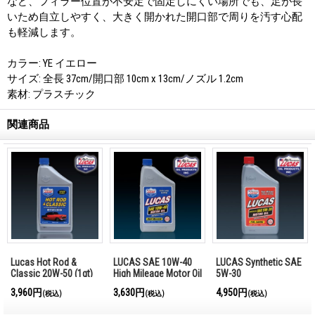
など、フィラー位置が不安定で固定しにくい場所でも、足が長
いため自立しやすく、大きく開かれた開口部で周りを汚す心配
も軽減します。
カラー: YE イエロー
サイズ: 全長 37cm/開口部 10cm x 13cm/ノズル 1.2cm
素材: プラスチック
関連商品
Lucas Hot Rod &
LUCAS SAE 10W-40
LUCAS Synthetic SAE
Classic 20W-50 (1qt)
High Mileage Motor Oil
5W-30
(1qt)
3,960円
3,630円
4,950円
(税込)
(税込)
(税込)