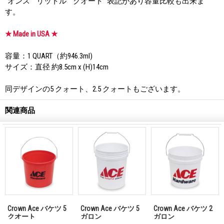
"オンス" "リットル" "クオート" 表記があり容量比較も出来ま
す。
★ Made in USA ★
容量：1 QUART（約946.3ml)
サイズ：直径 約8.5cm x (H)14cm
同デザインの5 クォート、2.5 クォートもございます。
関連商品
Crown Ace バケツ 5
Crown Ace バケツ 5
Crown Ace バケツ 2
クオート
ガロン
ガロン