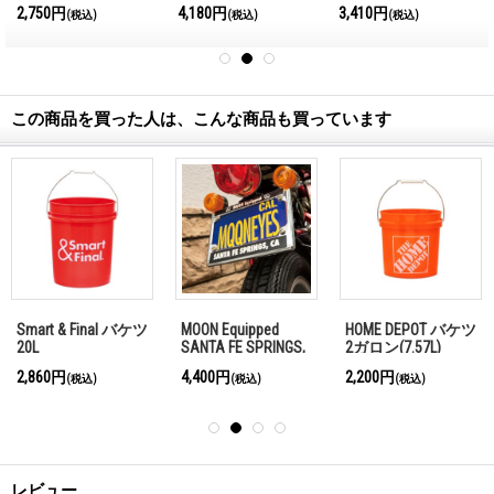
2,750円
4,180円
3,410円
(税込)
(税込)
(税込)
この商品を買った人は、こんな商品も買っています
Smart & Final バケツ
MOON Equipped
HOME DEPOT バケツ
20L
SANTA FE SPRINGS,
2ガロン(7.57L)
CA メタル ライセ
2,860円
4,400円
2,200円
(税込)
(税込)
(税込)
ンス フレーム for
モーターサイクル
レビュー