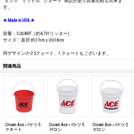
"オンス" "リットル" "クオート" 表記があり容量比較も出来ま
す。
★ Made in USA ★
容量：5 QUART（約4,731リッター)
サイズ：直径 約17cm x (H)18cm
同デザインの 2.5クォート、1 クォートもございます。
関連商品
Crown Ace バケツ 5
Crown Ace バケツ 5
Crown Ace バケツ 2
クオート
ガロン
ガロン