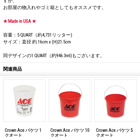
すが、
お部屋の物入れやゴミ箱としてもオススメです。
★ Made in USA ★
容量：5 QUART（約4,731リッター)
サイズ：直径 約 16cm x (H)21.5cm
同デザインの1 QUART（約946.3ml)もございます。
関連商品
Crown Ace バケツ 1
Crown Ace バケツ 10
Crown Ace バケツ 5
クオート
クオート
クオート