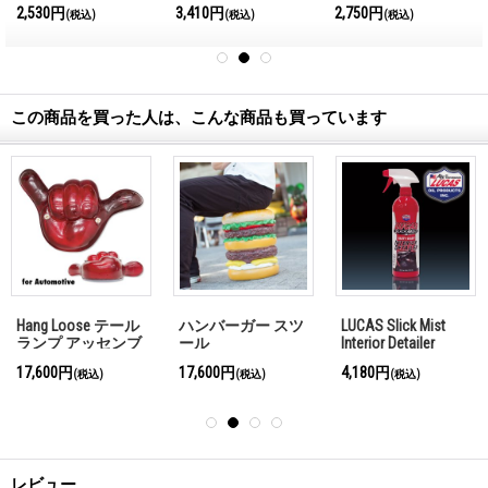
In
2,750円
4,180円
3,410円
1,
(税込)
(税込)
(税込)
Ma
この商品を買った人は、こんな商品も買っています
Hang Loose テール
ハンバーガー スツ
LUCAS Slick Mist
ランプ アッセンブ
ール
Interior Detailer
リー for オートモ
(24oz)
17,600円
17,600円
4,180円
(税込)
(税込)
(税込)
ービル
レビュー