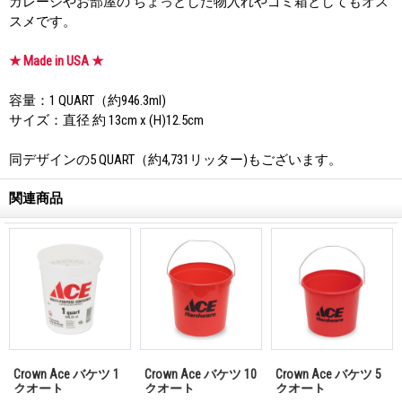
ガレージやお部屋の ちょっとした物入れやゴミ箱としてもオス
スメです。
★ Made in USA ★
容量：1 QUART（約946.3ml)
サイズ：直径 約 13cm x (H)12.5cm
同デザインの5 QUART（約4,731リッター)もございます。
関連商品
Crown Ace バケツ 5
Crown Ace バケツ 5
Crown Ace バケツ 2
最
クオート
ガロン
ガロン
M