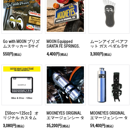
Go with MOON プリズ
MOON Equipped
ムーンアイズ ベアフ
ムステッカー Sサイ
SANTA FE SPRINGS,
ット ガス ペダル Sサ
ズ
CA メタル ライセン
イズ
550円
4,400円
3,300円
(税込)
(税込)
(税込)
ス フレーム for モー
ターサイクル
【50cc〜125cc】 オ
MOONEYES ORIGINAL
MOONEYES ORIGINAL
リジナル カスタム
エマージェンシー タ
エマージェンシー タ
ライセンス フレーム
ンク
ンク (ポリッシュ)
3,080円
35,200円
59,400円
(税込)
(税込)
(税込)
プレート for スモー