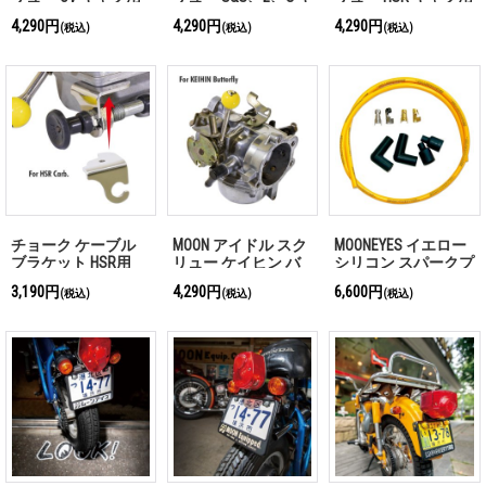
ャブ用
4,290円
4,290円
4,290円
(税込)
(税込)
(税込)
チョーク ケーブル
MOON アイドル スク
MOONEYES イエロー
ブラケット HSR用
リュー ケイヒン バ
シリコン スパークプ
タフライ キャブ用
ラグ ワイヤー セッ
3,190円
4,290円
6,600円
(税込)
(税込)
(税込)
ト for H-D