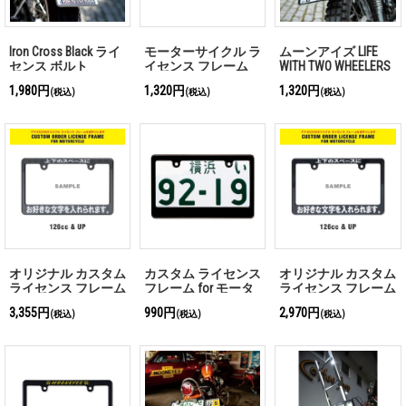
Iron Cross Black ライ
モーターサイクル ラ
ムーンアイズ LIFE
センス ボルト
イセンス フレーム
WITH TWO WHEELERS
カーボン ファイバー
ライセンス プレート
1,980円
1,320円
1,320円
(税込)
(税込)
(税込)
ルック＜プレーン＞
フレーム for モータ
ーサイクル ブラック
【for 126cc UP】
オリジナル カスタム
カスタム ライセンス
オリジナル カスタム
ライセンス フレーム
フレーム for モータ
ライセンス フレーム
for モーターサイク
ーサイクル プレーン
for モーターサイク
3,355円
990円
2,970円
(税込)
(税込)
(税込)
ル カーボン ファイ
ル ブラック
バー