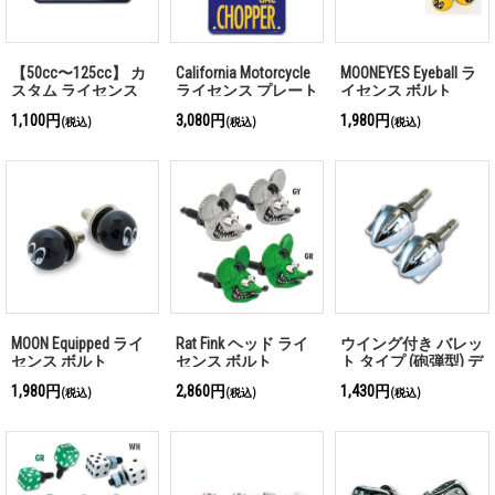
【50cc〜125cc】 カ
California Motorcycle
MOONEYES Eyeball ラ
スタム ライセンス
ライセンス プレート
イセンス ボルト
プレート フレーム
(ブルー)
1,100円
3,080円
1,980円
(税込)
(税込)
(税込)
フォー スモール モ
ーターサイクル ブラ
ック
MOON Equipped ライ
Rat Fink ヘッド ライ
ウイング付き バレッ
センス ボルト
センス ボルト
ト タイプ (砲弾型) デ
コレーション ボルト
1,980円
2,860円
1,430円
(税込)
(税込)
(税込)
メッキ