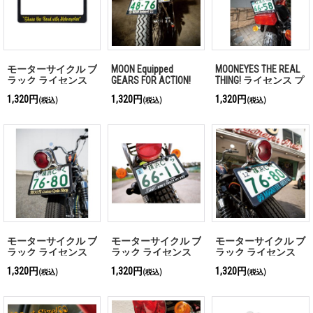
モーターサイクル ブ
MOON Equipped
MOONEYES THE REAL
ラック ライセンス
GEARS FOR ACTION!
THING! ライセンス プ
フレーム Share The
ライセンス プレート
レート フレーム for
1,320円
1,320円
1,320円
(税込)
(税込)
(税込)
Road with Motorcycle
フレーム for モータ
モーターサイクル ブ
ーサイクル ブラック
ラック【for 126cc
【for 126cc UP】
UP】
モーターサイクル ブ
モーターサイクル ブ
モーターサイクル ブ
ラック ライセンス
ラック ライセンス
ラック ライセンス
フレーム/MOON
フレーム LOOK
フレーム MOONEYES
1,320円
1,320円
1,320円
(税込)
(税込)
(税込)
Custom Cycle Shop
Area-1