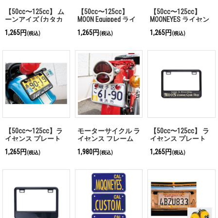
【50cc〜125cc】 ム
【50cc〜125cc】
【50cc〜125cc】
ーンアイズ (カタカ
MOON Equipped ライ
MOONEYES ライセン
ナ) ライセンス プレ
センス プレート フ
ス プレート フレー
1,265円
1,265円
1,265円
(税込)
(税込)
(税込)
ート フレーム for ス
レーム for スモール
ム for スモール モー
モール モーターサイ
モーターサイクル ブ
ターサイクル ブラッ
クル ブラック
ラック
ク
【50cc〜125cc】ラ
モーターサイクル ラ
【50cc〜125cc】 ラ
イセンス プレート
イセンス フレーム
イセンス プレート
フレーム for スモー
50cc〜125cc
フレーム フォー ス
1,265円
1,980円
1,265円
(税込)
(税込)
(税込)
ル モーターサイクル
モール モーターサイ
LOOK ブラック
クル MOON Custom
Cycle Shop ブラック