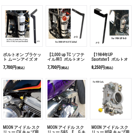
ル モーターサイク
ル ブラック
ボルトオン ブラケッ
【2,000 up TC ソフテ
【1984年UP
ト ムーンアイズ オ
イル用】ボルトオン
Sportster】ボルトオ
リジナル エマージェ
ブラケット ムーンア
ン ブラケット ムー
7,700円
7,700円
8,250円
(税込)
(税込)
(税込)
ンシー タンク 用
イズ オリジナル エ
ンアイズ オリジナル
マージェンシー タン
エマージェンシー タ
ク 用
ンク
MOON アイドル スク
MOON アイドル スク
MOON アイドル スク
リュー CV キャブ用
リュー S&S、E、G キ
リュー HSR キャブ用