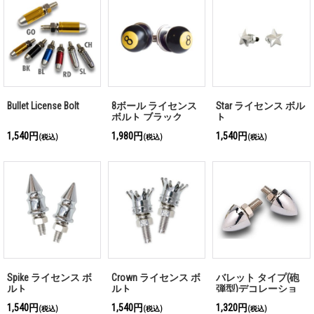
Bullet License Bolt
8ボール ライセンス
Star ライセンス ボル
ボルト ブラック
ト
1,540円
1,980円
1,540円
(税込)
(税込)
(税込)
Spike ライセンス ボ
Crown ライセンス ボ
バレット タイプ(砲
ルト
ルト
弾型)デコレーショ
ン ボルト メッキ
1,540円
1,540円
1,320円
(税込)
(税込)
(税込)