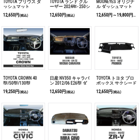
TOYOTA プリウス ダ
TOYOTA ランド クル
MOONEYES オリジナ
ッシュマット
ーザー 2024年- 250シ
ル ダッシュマット
リーズ ダッシュマッ
(in Stock!)
12,650円
12,650円
12,650円～19,800円
(税込)
(税込)
(税込
ト
TOYOTA CROWN 40
日産 NV350 キャラバ
TOYOTA トヨタ プロ
型/50型/130型
ン 2012/06 E26型 ダ
ボックス サクシード
MOONEYES オリジナ
ッシュマット
2014- 160型 ダッシュ
19,250円
12,650円
12,650円
(税込)
(税込)
(税込)
ル ダイヤモンド ス
マット
テッチ ダッシュマッ
ト