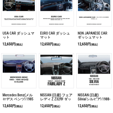
USA CAR ダッシュマ
EURO CAR ダッシュ
NON JAPANESE CAR
ット
マット
ダッシュマット
12,650円
12,650円
12,650円
(税込)
(税込)
(税込)
Mercedes Benz(メル
NISSAN (日産) フェア
NISSAN (日産)
セデス ベンツ) 1985
レディ Z Z32型 ダッ
Silvia(シルビア) 1988-
年-1995年 W124型 E-
シュマット
1993 S13型 ダッシュ
12,650円
12,650円
12,650円
(税込)
(税込)
(税込)
Class ダッシュマッ
マット
ト