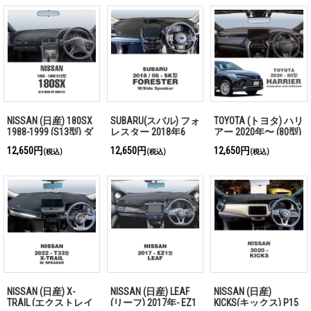
NISSAN (日産) 180SX
SUBARU(スバル) フォ
TOYOTA (トヨタ) ハリ
1988-1999 (S13型) ダ
レスター 2018年6
アー 2020年〜 (80型)
ッシュマット
月〜 (SK型) ダッシュ
ダッシュマット
12,650円
12,650円
12,650円
(税込)
(税込)
(税込)
マット
NISSAN (日産) X-
NISSAN (日産) LEAF
NISSAN (日産)
TRAIL (エクストレイ
(リーフ) 2017年- EZ1
KICKS(キックス) P15