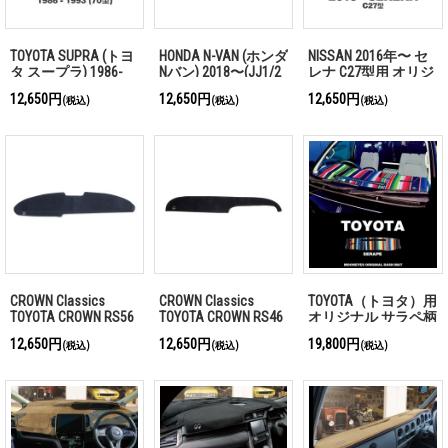
TOYOTA SUPRA (トヨ
HONDA N-VAN (ホンダ
NISSAN 2016年〜 セ
タ スープラ) 1986-
Nバン) 2018〜(JJ1/2
レナ C27型用 オリジ
1993 (70型)用 オリジ
型)用 オリジナル
ナル DASH MAT(ダッ
12,650円
12,650円
12,650円
(税込)
(税込)
(税込)
ナル DASH MAT(ダッ
DASH MAT(ダッシュ
シュマット)
シュマット)
マット)
CROWN Classics
CROWN Classics
TOYOTA（トヨタ）用
TOYOTA CROWN RS56
TOYOTA CROWN RS46
オリジナル サラペ柄
用 MOONEYES オリジ
用 MOONEYES オリジ
DASH MAT (ダッシュ
12,650円
12,650円
19,800円
(税込)
(税込)
(税込)
ナル ダッシュマット
ナル ダッシュマット
マット)