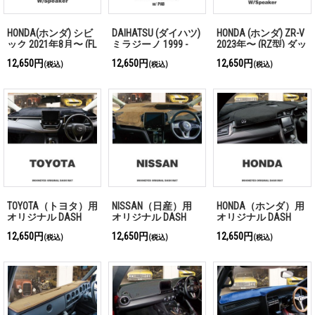
HONDA(ホンダ) シビ
DAIHATSU (ダイハツ)
HONDA (ホンダ) ZR-V
ック 2021年8月〜 (FL
ミラジーノ 1999 -
2023年〜 (RZ型) ダッ
型) ダッシュマット
2004 L700型 ダッシ
シュマット
12,650円
12,650円
12,650円
(税込)
(税込)
(税込)
ュマット
TOYOTA（トヨタ）用
NISSAN（日産）用
HONDA（ホンダ）用
オリジナル DASH
オリジナル DASH
オリジナル DASH
MAT (ダッシュマッ
MAT (ダッシュマッ
MAT (ダッシュマッ
12,650円
12,650円
12,650円
(税込)
(税込)
(税込)
ト)
ト)
ト)