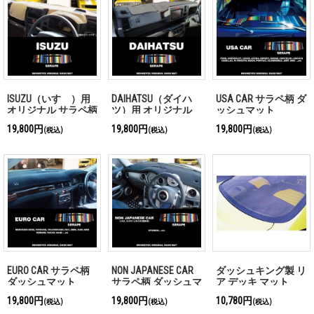
ISUZU（いすゞ）用
DAIHATSU（ダイハ
USA CAR サラペ柄 ダ
オリジナル サラペ柄
ツ）用 オリジナル
ッシュマット
DASH MAT(ダッシュ
サラペ柄 DASH
19,800円
19,800円
19,800円
(税込)
(税込)
(税込)
マット)
MAT(ダッシュマッ
ト)
EURO CAR サラペ柄
NON JAPANESE CAR
ダッシュキング製 リ
ダッシュマット
サラペ柄 ダッシュマ
ア デッキ マット
ット
19,800円
19,800円
10,780円
(税込)
(税込)
(税込)