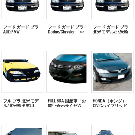
フード ガード ブラ
フード ガード ブラ
フード ガード ブラ
AUDI/ VW
Dodge/Chrysler 「お
北米モデル/北米輸
問い合わせくださ
出車用
い」
フル ブラ 北米モデ
FULL BRA 国産車「お
HONDA（ホンダ）
ル/北米輸出車用
問い合わせくださ
CIVICハイブリッド
「お問い合わせくだ
い」
2005/9〜用 US純正フ
さい」
ードガードブラ 「お
問い合わせくださ
い」