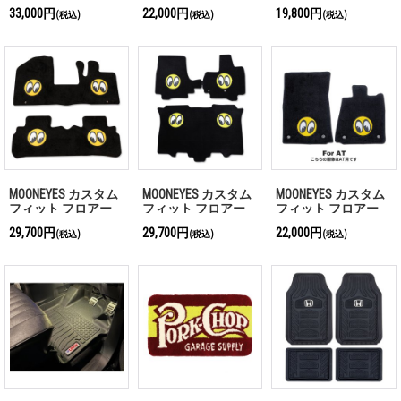
ット プリウス
ース用 (フロント用)
マット MAZDA (マツ
33,000円
22,000円
19,800円
(税込)
(税込)
(税込)
ダ) ロードスター
MOONEYES カスタム
MOONEYES カスタム
MOONEYES カスタム
フィット フロアー
フィット フロアー
フィット フロアー
マット SUZUKI (スズ
マット HONDA (ホン
マット 日産 フェア
29,700円
29,700円
22,000円
(税込)
(税込)
(税込)
キ) ハスラー
ダ) N BOX / N-ONE / N
レディ Z(RZ34型)
BOX+