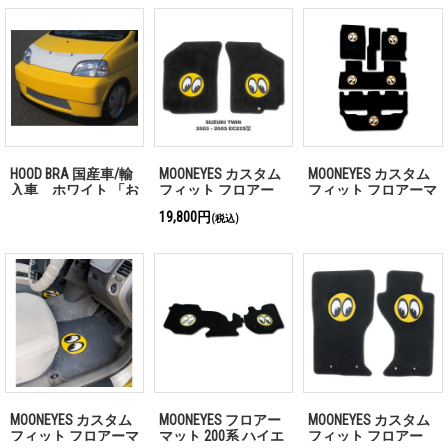
HOOD BRA 国産車/輸
MOONEYES カスタム
MOONEYES カスタム
入車 ホワイト 「お
フィット フロアー
フィット フロアーマ
問い合わせくださ
マット SUZUKI (スズ
ット
19,800円
(税込)
い」
キ) Twin / フロント
MOONEYES カスタム
MOONEYES フロアー
MOONEYES カスタム
フィット フロアーマ
マット 200系 ハイエ
フィット フロアー