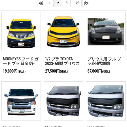
...
«
前
1
2
3
23
次
»
MOONEYES フード ガ
1/2 ブラ TOYOTA
プリウス用 フル ブ
ード ブラ 日産 09-
2023- 60型 プリウス
ラ.(NHW20型)
NV200 バネット用
19,800円
27,500円
57,860円
(税込)
(税込)
(税込)