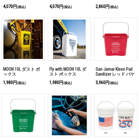
イト/目盛り付き
ック
ク
4,070円
4,070円
2,860円
(税込)
(税込)
(税込)
MOON 10L ダスト ボ
Fly with MOON 10L ダ
San Jamar Kleen Pail
ックス
スト ボックス
Sanitizer レッド バケ
ツ 5L
1,980円
1,980円
3,960円
(税込)
(税込)
(税込)