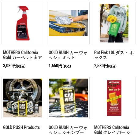
MOTHERS California
GOLD RUSH カー ウォ
Rat Fink 10L ダスト ボ
Gold カーペット & ア
ッシュ ミット
ックス
ポストリー クリーナ
3,080円
1,650円
2,530円
(税込)
(税込)
(税込)
ー
GOLD RUSH Products
GOLD RUSH カー ウォ
MOTHERS California
ッシュ シャンプー
Gold クレイ バー シ