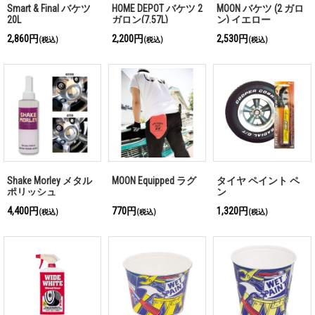
Smart & Final バケツ
HOME DEPOT バケツ 2
MOON バケツ (2 ガロ
20L
ガロン(7.57L)
ン) イエロー
2,860円
2,200円
2,530円
(税込)
(税込)
(税込)
Shake Morley メタル
MOON Equipped ラグ
タイヤ ペイント ペ
ポリッシュ
ン
4,400円
770円
1,320円
(税込)
(税込)
(税込)