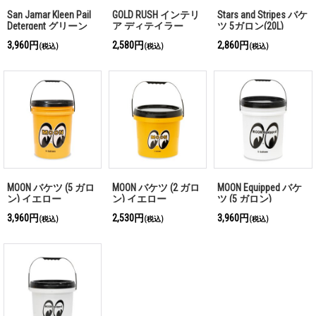
San Jamar Kleen Pail
GOLD RUSH インテリ
Stars and Stripes バケ
Detergent グリーン
ア ディテイラー
ツ 5ガロン(20L)
バケツ 5L
3,960円
2,580円
2,860円
(税込)
(税込)
(税込)
MOON バケツ (5 ガロ
MOON バケツ (2 ガロ
MOON Equipped バケ
ン) イエロー
ン) イエロー
ツ (5 ガロン)
3,960円
2,530円
3,960円
(税込)
(税込)
(税込)