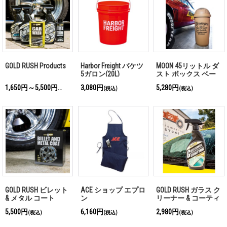
GOLD RUSH Products
Harbor Freight バケツ
MOON 45リットル ダ
5ガロン(20L)
スト ボックス ベー
ジュ
1,650円～5,500円
3,080円
5,280円
(税込)
(税込)
(税込)
GOLD RUSH ビレット
ACE ショップ エプロ
GOLD RUSH ガラス ク
& メタル コート
ン
リーナー & コーティ
ング
5,500円
6,160円
2,980円
(税込)
(税込)
(税込)