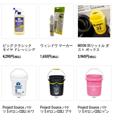
ビッグ クラシック
ウィンドウ マーカー
MOON 35リットル ダ
タイヤ ドレッシング
スト ボックス
(ワックス)
4,290円
1,650円
3,960円
(税込)
(税込)
(税込)
Project Source バケ
Project Source バケ
Project Source バケ
ツ 5ガロン(20L) ホワ
ツ 5ガロン(20L) ブラ
ツ 5ガロン(20L) ピン