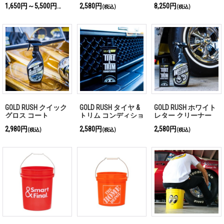
ステム
1,650円～5,500円
2,580円
8,250円
(税込)
(税込)
(税込)
GOLD RUSH クイック
GOLD RUSH タイヤ &
GOLD RUSH ホワイト
グロス コート
トリム コンディショ
レター クリーナー
ナー
2,980円
2,580円
2,580円
(税込)
(税込)
(税込)