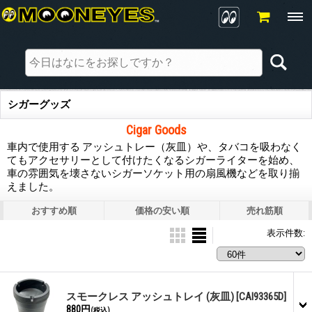
シガーグッズ
Cigar Goods
車内で使用する アッシュトレー（灰皿）や、タバコを吸わなく
てもアクセサリーとして付けたくなるシガーライターを始め、
車の雰囲気を壊さないシガーソケット用の扇風機などを取り揃
えました。
おすすめ順
価格の安い順
売れ筋順
表示件数
:
スモークレス アッシュトレイ (灰皿)
[CAI93365D]
880円
(税込)