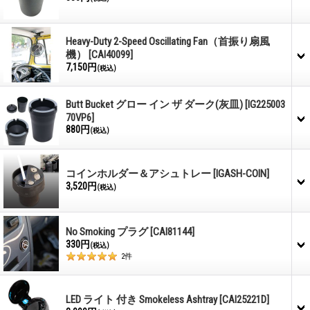
Heavy-Duty 2-Speed Oscillating Fan（首振り扇風
機）
[CAI40099]
7,150円
(税込)
Butt Bucket グロー イン ザ ダーク(灰皿)
[IG225003
70VP6]
880円
(税込)
コインホルダー＆アシュトレー
[IGASH-COIN]
3,520円
(税込)
No Smoking プラグ
[CAI81144]
330円
(税込)
2
件
LED ライト 付き Smokeless Ashtray
[CAI25221D]