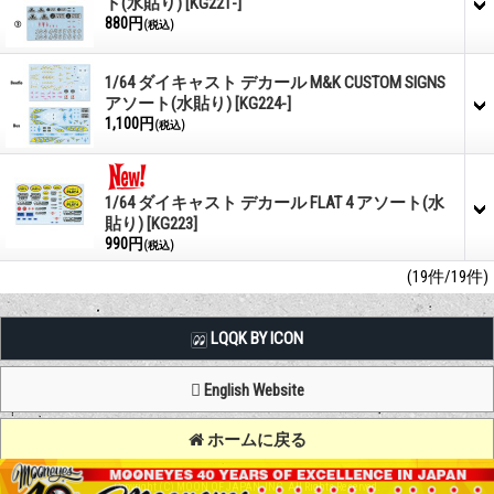
ト(水貼り)
[KG221-]
880円
(税込)
1/64 ダイキャスト デカール M&K CUSTOM SIGNS
アソート(水貼り)
[KG224-]
1,100円
(税込)
1/64 ダイキャスト デカール FLAT 4 アソート(水
貼り)
[KG223]
990円
(税込)
(19件/19件)
LQQK BY ICON
English Website
ホームに戻る
Copyright (C) MOON OF JAPAN, INC. All Rights Reserved.