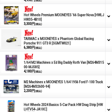
(税込)
Hot Wheels Premium MOONEYES '66 Super Nova
[HWLJ
HW35-4B10]
3,300円
(税込)
TARMAC x MOONEYES x Phantom Global Racing
Porsche 911 GT3 R
[SGMTW021]
6,380円
(税込)
1/64 M2 Machines x Ed Big Daddy Roth Van
[M264M315
00-MJS85]
4,180円
(税込)
M2 Machines x MOONEYES 1/64 1956 Ford F-100 Truck
[M264M32600-94]
2,200円
(税込)
Hot Wheels 2024 Basics 5-Car Pack HW Drag Strip
[HW
LHTV54-JA10C]