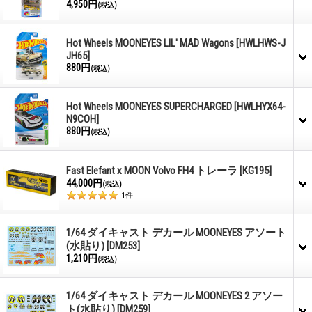
4,950円
(税込)
Hot Wheels MOONEYES LIL' MAD Wagons
[HWLHWS-J
JH65]
880円
(税込)
Hot Wheels MOONEYES SUPERCHARGED
[HWLHYX64-
N9COH]
880円
(税込)
Fast Elefant x MOON Volvo FH4 トレーラ
[KG195]
44,000円
(税込)
1
件
1/64 ダイキャスト デカール MOONEYES アソート
(水貼り)
[DM253]
1,210円
(税込)
1/64 ダイキャスト デカール MOONEYES 2 アソー
ト(水貼り)
[DM259]