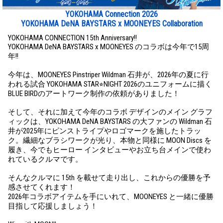
YOKOHAMA Connection 2026
YOKOHAMA DeNA BAYSTARS x MOONEYES Collaboration
YOKOHAMA CONNECTION 15th Anniversary!!
YOKOHAMA DeNA BAYSTARS x MOONEYES のコラボは今年で15周
年!!
今年は、MOONEYES Pinstriper Wildman 石井が、2026年の夏に行
われる試合 YOKOHAMA STAR⭐︎NIGHT 2026のユニフォームに描く
BLUE BIRDのアートワーク制作の依頼がありました！
そして、それに加えて今年のコラボ デザインのメイン グラフ
ィックは、YOKOHAMA DeNA BAYSTARS の大ファンの Wildman 石
井が2025年にピンストライプやロゴマークを施したトラッ
ク。繊細なブラシワークが光り、本物と同様に MOON Discs を
履き、今でもヒーロー インタビューやお立ち台メインで使わ
れているクルマです。
そんなクルマに 15th を載せて走り出し、これからの優勝を予
感させてくれます！
2026年コラボアイテムを手にいれて、MOONEYES と一緒に優勝
目指して応援しましょう！