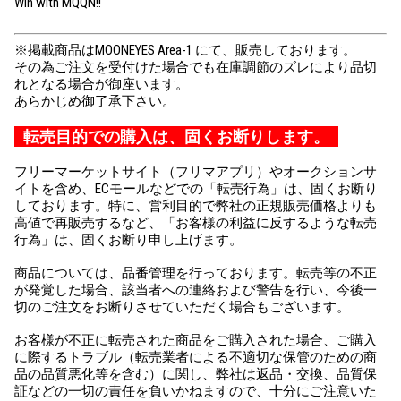
Win with MQQN!!
※掲載商品はMOONEYES Area-1 にて、販売しております。
その為ご注文を受付けた場合でも在庫調節のズレにより品切
れとなる場合が御座います。
あらかじめ御了承下さい。
転売目的での購入は、固くお断りします。
フリーマーケットサイト（フリマアプリ）やオークションサ
イトを含め、ECモールなどでの「転売行為」は、固くお断り
しております。特に、営利目的で弊社の正規販売価格よりも
高値で再販売するなど、「お客様の利益に反するような転売
行為」は、固くお断り申し上げます。
商品については、品番管理を行っております。転売等の不正
が発覚した場合、該当者への連絡および警告を行い、今後一
切のご注文をお断りさせていただく場合もございます。
お客様が不正に転売された商品をご購入された場合、ご購入
に際するトラブル（転売業者による不適切な保管のための商
品の品質悪化等を含む）に関し、弊社は返品・交換、品質保
証などの一切の責任を負いかねますので、十分にご注意いた