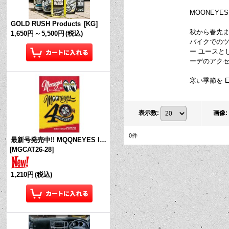
MOONEYES 
GOLD RUSH Products
[
KG
]
秋から春先まで使
1,650円
～
5,500円
(税込)
バイクでのツ
ー ユース
ーデのアク
寒い季節を E
表示数
:
画像
:
0
件
最新号発売中!! MQQNEYES International Magazine No.28 2026
[
MGCAT26-28
]
1,210円
(税込)