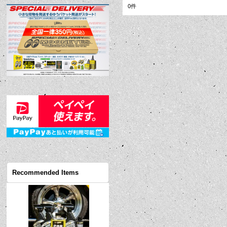
0
件
Recommended Items