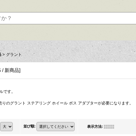
品
>
グラント
S / 新商品
]
ルです。
りのグラント ステアリング ホイール ボス アダプターが必要になります。
並び順
:
表示方法
: