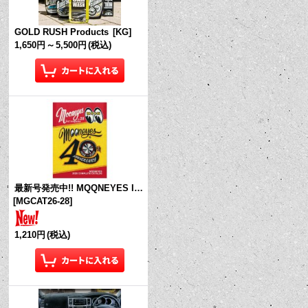
GOLD RUSH Products
[
KG
]
1,650円
～
5,500円
(税込)
最新号発売中!! MQQNEYES International Magazine No.28 2026
[
MGCAT26-28
]
1,210円
(税込)