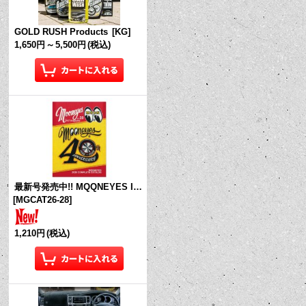
GOLD RUSH Products
[
KG
]
1,650円
～
5,500円
(税込)
最新号発売中!! MQQNEYES International Magazine No.28 2026
[
MGCAT26-28
]
1,210円
(税込)