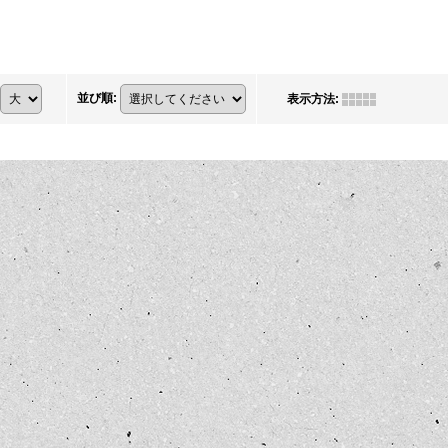
並び順
:
表示方法
: