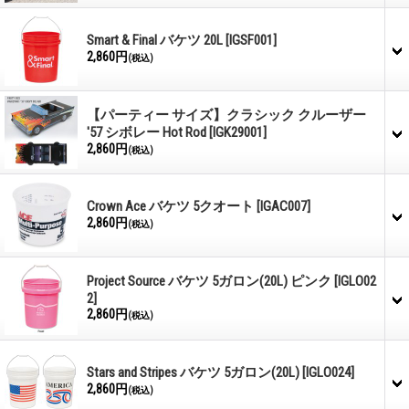
Smart & Final バケツ 20L
[IGSF001]
2,860円
(税込)
【パーティー サイズ】クラシック クルーザー
'57 シボレー Hot Rod
[IGK29001]
2,860円
(税込)
Crown Ace バケツ 5クオート
[IGAC007]
2,860円
(税込)
Project Source バケツ 5ガロン(20L) ピンク
[IGLO02
2]
2,860円
(税込)
Stars and Stripes バケツ 5ガロン(20L)
[IGLO024]
2,860円
(税込)