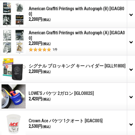
American Graffiti Printings with Autograph (B)
[IGAGB0
0]
2,200円
(税込)
American Graffiti Printings with Autograph (A)
[IGAGA0
0]
2,200円
(税込)
1
件
シグナル ブロッキング キー ハイダー
[IGLL91800]
2,200円
(税込)
LOWE'S バケツ 2ガロン
[IGLO002S]
2,420円
(税込)
Crown Ace バケツ 1クオート
[IGAC005]
2,530円
(税込)