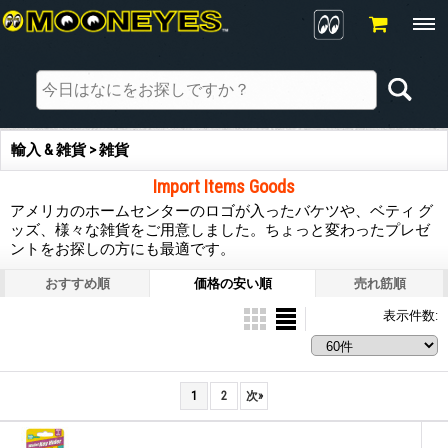
輸入 & 雑貨 > 雑貨
Import Items Goods
アメリカのホームセンターのロゴが入ったバケツや、ベティ グ
ッズ、様々な雑貨をご用意しました。ちょっと変わったプレゼ
ントをお探しの方にも最適です。
おすすめ順
価格の安い順
売れ筋順
表示件数
:
1
2
次
»