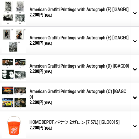
American Graffiti Printings with Autograph (F)
[IGAGF0]
2,200円
(税込)
American Graffiti Printings with Autograph (E)
[IGAGE0]
2,200円
(税込)
American Graffiti Printings with Autograph (D)
[IGAGD0]
2,200円
(税込)
American Graffiti Printings with Autograph (C)
[IGAGC
0]
2,200円
(税込)
HOME DEPOT バケツ 2ガロン(7.57L)
[IGLO001S]
2,200円
(税込)