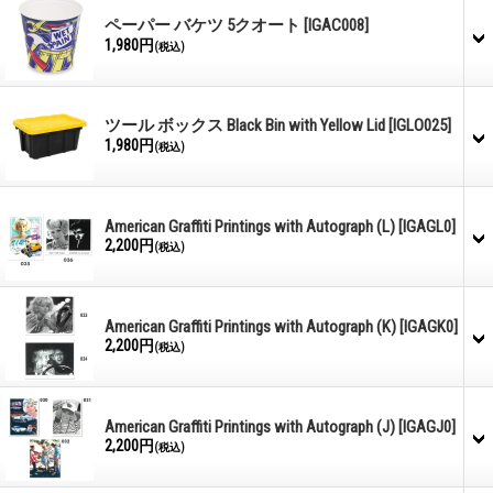
ペーパー バケツ 5クオート
[IGAC008]
1,980円
(税込)
ツール ボックス Black Bin with Yellow Lid
[IGLO025]
1,980円
(税込)
American Graffiti Printings with Autograph (L)
[IGAGL0]
2,200円
(税込)
American Graffiti Printings with Autograph (K)
[IGAGK0]
2,200円
(税込)
American Graffiti Printings with Autograph (J)
[IGAGJ0]
2,200円
(税込)