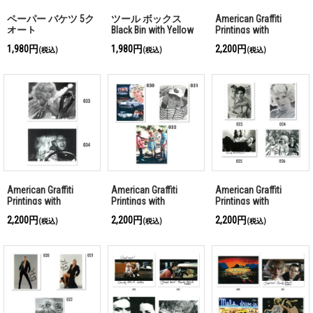
ペーパー バケツ 5ク
ツール ボックス
American Graffiti
オート
Black Bin with Yellow
Printings with
Lid
Autograph (L)
1,980円
1,980円
2,200円
(税込)
(税込)
(税込)
American Graffiti
American Graffiti
American Graffiti
Printings with
Printings with
Printings with
Autograph (K)
Autograph (J)
Autograph (F)
2,200円
2,200円
2,200円
(税込)
(税込)
(税込)