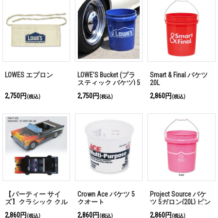
LOWES エプロン
LOWE’S Bucket (プラ
Smart & Final バケツ
スティック バケツ) 5
20L
ガロン
2,750円
2,750円
2,860円
(税込)
(税込)
(税込)
【パーティー サイ
Crown Ace バケツ 5
Project Source バケ
ズ】クラシック クル
クオート
ツ 5ガロン(20L) ピン
ーザー '57 シボレー
ク
2,860円
2,860円
2,860円
(税込)
(税込)
(税込)
Hot Rod