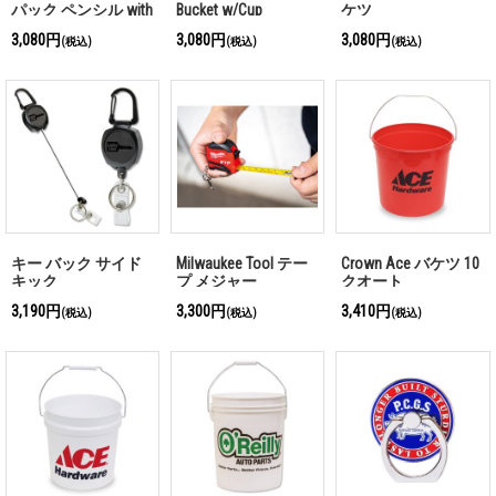
パック ペンシル with
Bucket w/Cup
ケツ
オリジナル シャープ
3,080円
3,080円
3,080円
(税込)
(税込)
(税込)
ナー
キー バック サイド
Milwaukee Tool テー
Crown Ace バケツ 10
キック
プ メジャー
クオート
3,190円
3,300円
3,410円
(税込)
(税込)
(税込)