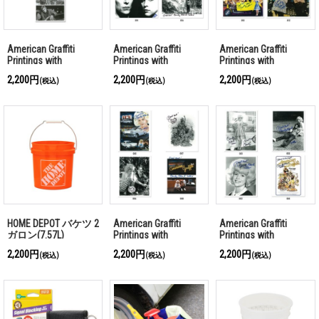
American Graffiti
American Graffiti
American Graffiti
Printings with
Printings with
Printings with
Autograph (E)
Autograph (D)
Autograph (C)
2,200円
2,200円
2,200円
(税込)
(税込)
(税込)
HOME DEPOT バケツ 2
American Graffiti
American Graffiti
ガロン(7.57L)
Printings with
Printings with
Autograph (B)
Autograph (A)
2,200円
2,200円
2,200円
(税込)
(税込)
(税込)