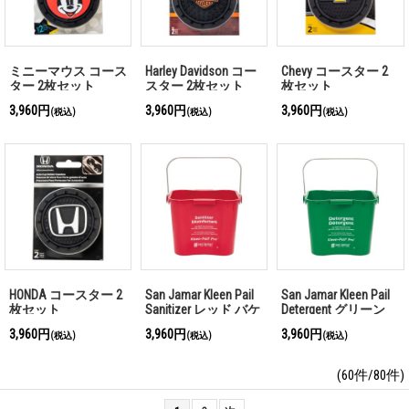
ミニーマウス コース
Harley Davidson コー
Chevy コースター 2
ター 2枚セット
スター 2枚セット
枚セット
3,960円
3,960円
3,960円
(税込)
(税込)
(税込)
HONDA コースター 2
San Jamar Kleen Pail
San Jamar Kleen Pail
枚セット
Sanitizer レッド バケ
Detergent グリーン
ツ 5L
バケツ 5L
3,960円
3,960円
3,960円
(税込)
(税込)
(税込)
(60件/80件)