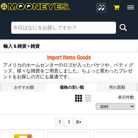
輸入 & 雑貨 > 雑貨
Import Items Goods
アメリカのホームセンターのロゴが入ったバケツや、ベティ グ
ッズ、様々な雑貨をご用意しました。ちょっと変わったプレゼ
ントをお探しの方にも最適です。
おすすめ順
価格の安い順
売れ筋順
表示件数
:
1
2
次
»