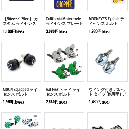
【50cc〜125cc】 カ
California Motorcycle
MOONEYES Eyeball ラ
スタム ライセンス
ライセンス プレート
イセンス ボルト
プレート フレーム
(ブルー)
1,100円
3,080円
1,980円
(税込)
(税込)
(税込)
フォー スモール モ
ーターサイクル ブラ
ック
MOON Equipped ライ
Rat Fink ヘッド ライ
ウイング付き バレッ
センス ボルト
センス ボルト
ト タイプ (砲弾型) デ
コレーション ボルト
1,980円
2,860円
1,430円
(税込)
(税込)
(税込)
メッキ