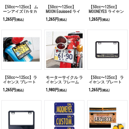
【50cc〜125cc】 ム
【50cc〜125cc】
【50cc〜125cc】
ーンアイズ (カタカ
MOON Equipped ライ
MOONEYES ライセン
ナ) ライセンス プレ
センス プレート フ
ス プレート フレー
1,265円
1,265円
1,265円
(税込)
(税込)
(税込)
ート フレーム for ス
レーム for スモール
ム for スモール モー
モール モーターサイ
モーターサイクル ブ
ターサイクル ブラッ
クル ブラック
ラック
ク
【50cc〜125cc】ラ
モーターサイクル ラ
【50cc〜125cc】 ラ
イセンス プレート
イセンス フレーム
イセンス プレート
フレーム for スモー
50cc〜125cc
フレーム フォー ス
1,265円
1,980円
1,265円
(税込)
(税込)
(税込)
ル モーターサイクル
モール モーターサイ
LOOK ブラック
クル MOON Custom
Cycle Shop ブラック