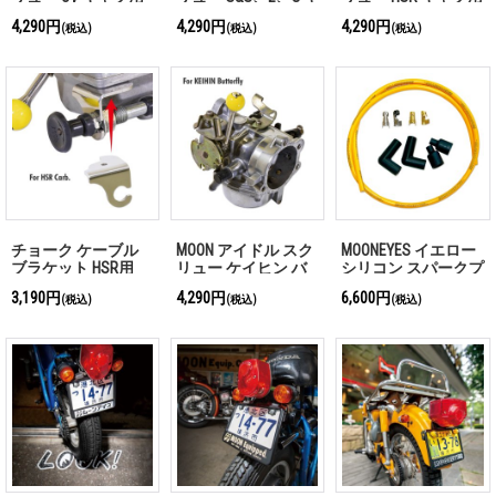
ャブ用
4,290円
4,290円
4,290円
(税込)
(税込)
(税込)
チョーク ケーブル
MOON アイドル スク
MOONEYES イエロー
ブラケット HSR用
リュー ケイヒン バ
シリコン スパークプ
タフライ キャブ用
ラグ ワイヤー セッ
3,190円
4,290円
6,600円
(税込)
(税込)
(税込)
ト for H-D