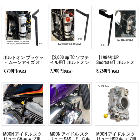
ル モーターサイク
ル ブラック
ボルトオン ブラケッ
【2,000 up TC ソフテ
【1984年UP
ト ムーンアイズ オ
イル用】ボルトオン
Sportster】ボルトオ
リジナル エマージェ
ブラケット ムーンア
ン ブラケット ムー
7,700円
7,700円
8,250円
(税込)
(税込)
(税込)
ンシー タンク 用
イズ オリジナル エ
ンアイズ オリジナル
マージェンシー タン
エマージェンシー タ
ク 用
ンク
MOON アイドル スク
MOON アイドル スク
MOON アイドル スク
リュー CV キャブ用
リュー S&S、E、G キ
リュー HSR キャブ用