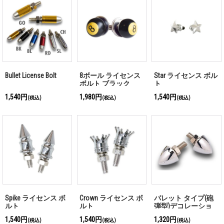
Bullet License Bolt
8ボール ライセンス
Star ライセンス ボル
ボルト ブラック
ト
1,540円
1,980円
1,540円
(税込)
(税込)
(税込)
Spike ライセンス ボ
Crown ライセンス ボ
バレット タイプ(砲
ルト
ルト
弾型)デコレーショ
ン ボルト メッキ
1,540円
1,540円
1,320円
(税込)
(税込)
(税込)