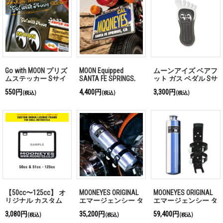
Go with MOON プリズ
MOON Equipped
ムーンアイズ ベアフ
ムステッカー Sサイ
SANTA FE SPRINGS,
ット ガス ペダル Sサ
ズ
CA メタル ライセン
イズ
550円
4,400円
3,300円
(税込)
(税込)
(税込)
ス フレーム for モー
ターサイクル
【50cc〜125cc】 オ
MOONEYES ORIGINAL
MOONEYES ORIGINAL
リジナル カスタム
エマージェンシー タ
エマージェンシー タ
ライセンス フレーム
ンク
ンク (ポリッシュ)
3,080円
35,200円
59,400円
(税込)
(税込)
(税込)
プレート for スモー