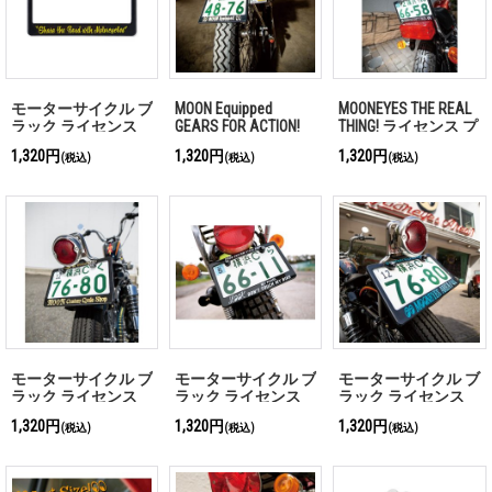
モーターサイクル ブ
MOON Equipped
MOONEYES THE REAL
ラック ライセンス
GEARS FOR ACTION!
THING! ライセンス プ
フレーム Share The
ライセンス プレート
レート フレーム for
1,320円
1,320円
1,320円
(税込)
(税込)
(税込)
Road with Motorcycle
フレーム for モータ
モーターサイクル ブ
ーサイクル ブラック
ラック【for 126cc
【for 126cc UP】
UP】
モーターサイクル ブ
モーターサイクル ブ
モーターサイクル ブ
ラック ライセンス
ラック ライセンス
ラック ライセンス
フレーム/MOON
フレーム LOOK
フレーム MOONEYES
1,320円
1,320円
1,320円
(税込)
(税込)
(税込)
Custom Cycle Shop
Area-1