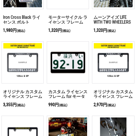
Iron Cross Black ライ
モーターサイクル ラ
ムーンアイズ LIFE
センス ボルト
イセンス フレーム
WITH TWO WHEELERS
カーボン ファイバー
ライセンス プレート
1,980円
1,320円
1,320円
(税込)
(税込)
(税込)
ルック＜プレーン＞
フレーム for モータ
ーサイクル ブラック
【for 126cc UP】
オリジナル カスタム
カスタム ライセンス
オリジナル カスタム
ライセンス フレーム
フレーム for モータ
ライセンス フレーム
for モーターサイク
ーサイクル プレーン
for モーターサイク
3,355円
990円
2,970円
(税込)
(税込)
(税込)
ル カーボン ファイ
ル ブラック
バー