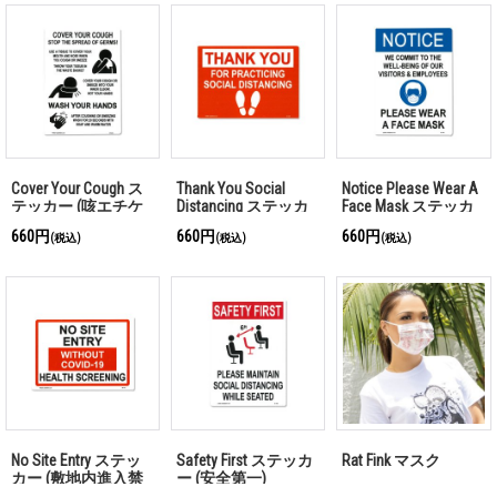
Cover Your Cough ス
Thank You Social
Notice Please Wear A
テッカー (咳エチケ
Distancing ステッカ
Face Mask ステッカ
ット)
ー (ソーシャルディ
ー (フェイスマスク
660円
660円
660円
(税込)
(税込)
(税込)
スタンスのご協力に
着用のお願い)
感謝)
No Site Entry ステッ
Safety First ステッカ
Rat Fink マスク
カー (敷地内進入禁
ー (安全第一)
止)