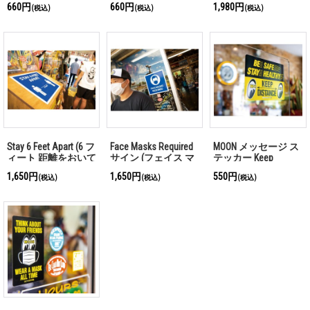
660円
660円
1,980円
(税込)
(税込)
(税込)
Stay 6 Feet Apart (6 フ
Face Masks Required
MOON メッセージ ス
ィート 距離をおいて
サイン (フェイス マ
テッカー Keep
ください)サイン
スク 必須)
Distance
1,650円
1,650円
550円
(税込)
(税込)
(税込)