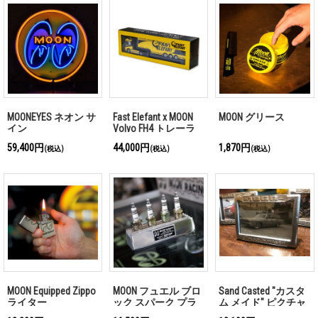
MOONEYES ネオン サ
Fast Elefant x MOON
MOON グリース
イン
Volvo FH4 トレーラ
59,400円
44,000円
1,870円
(税込)
(税込)
(税込)
MOON Equipped Zippo
MOON フュエル ブロ
Sand Casted "カスタ
ライター
ック スパーク プラ
ム メイド" ピクチャ
グ スタンド
ー フレーム