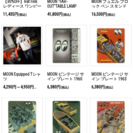
【30%OFF】Rat Fink
MOON "FAR-
MOON フュエル ブロ
レディース ワンピー
OUT"TABLE LAMP
ック ペン スタンド
ス
11,435円
41,800円
16,500円
(税込)
(税込)
(税込)
MOON Equipped Tシャ
MOON ビンテージ サ
MOON ビンテージ サ
ツ
イン プレート 1960
イン プレート 1963
年 Front Cover
年 Front Cover
4,290円～4,950円
6,380円
6,380円
(税込)
(税込)
(税込)