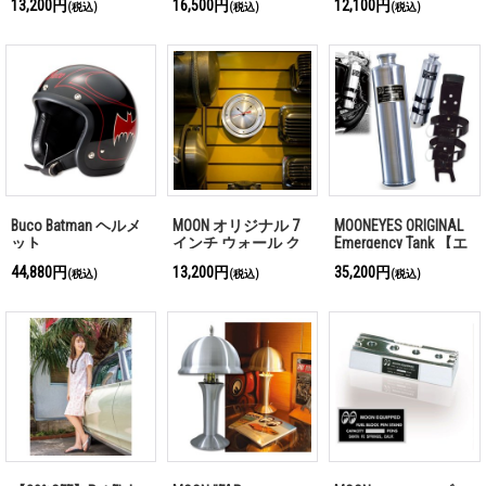
13,200円
16,500円
12,100円
(税込)
(税込)
(税込)
Buco Batman ヘルメ
MOON オリジナル 7
MOONEYES ORIGINAL
ット
インチ ウォール ク
Emergency Tank 【エ
ロック
マージェンシータン
44,880円
13,200円
35,200円
(税込)
(税込)
(税込)
ク】