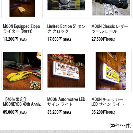
MOON Equipped Zippo
Limited Edition 5" タン
MOON Classic レザー
ライター (Brass)
ク クロック
ツール ロール
13,200円
17,600円
27,500円
(税込)
(税込)
(税込)
【40個限定】
MOON Automotive LED
MOON チェッカー
MOONEYES 40th Anniv.
サイン ライト
LED サイン ライト
MOONLINER 1/25 スケ
85,800円
35,200円
35,200円
(税込)
(税込)
(税込)
ール レジン モデル
(33件/33件)