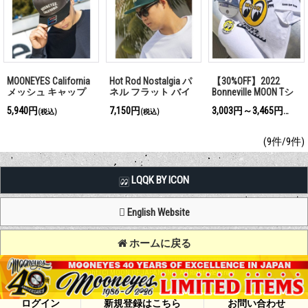
MOONEYES California
Hot Rod Nostalgia パ
【30%OFF】2022
メッシュ キャップ
ネル フラット バイ
Bonneville MOON Tシ
ザー キャップ
ャツ
5,940円
7,150円
3,003円～3,465円
(税込)
(税込)
(税込)
(9件/9件)
LQQK BY ICON
English Website
ホームに戻る
Copyright (C) MOON OF JAPAN, INC. All Rights Reserved.
ログイン
新規登録はこちら
お問い合わせ