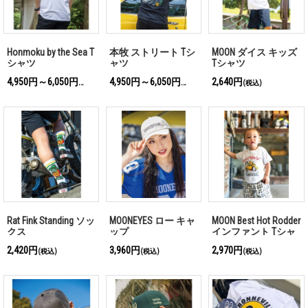
Honmoku by the Sea T
本牧 ストリート Tシ
MOON ダイス キッズ
シャツ
ャツ
Tシャツ
4,950円～6,050円
4,950円～6,050円
2,640円
(税込)
(税込)
(税込)
Rat Fink Standing ソッ
MOONEYES ロー キャ
MOON Best Hot Rodder
クス
ップ
インファント Tシャ
ツ
2,420円
3,960円
2,970円
(税込)
(税込)
(税込)