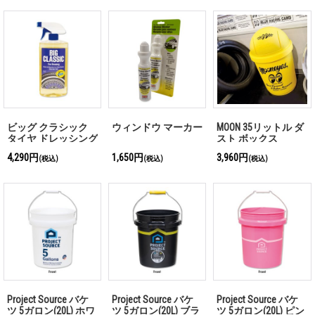
ビッグ クラシック
ウィンドウ マーカー
MOON 35リットル ダ
タイヤ ドレッシング
スト ボックス
(ワックス)
4,290円
1,650円
3,960円
(税込)
(税込)
(税込)
Project Source バケ
Project Source バケ
Project Source バケ
ツ 5ガロン(20L) ホワ
ツ 5ガロン(20L) ブラ
ツ 5ガロン(20L) ピン