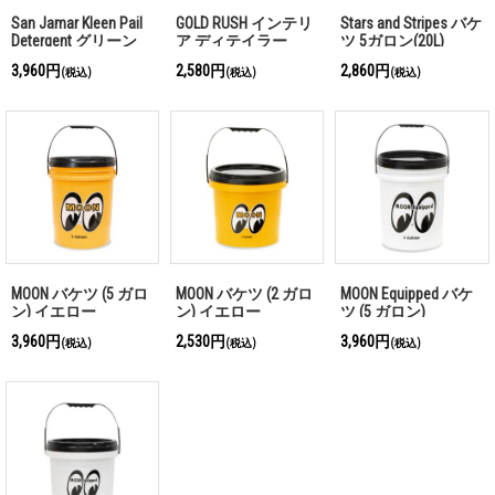
San Jamar Kleen Pail
GOLD RUSH インテリ
Stars and Stripes バケ
Detergent グリーン
ア ディテイラー
ツ 5ガロン(20L)
バケツ 5L
3,960円
2,580円
2,860円
(税込)
(税込)
(税込)
MOON バケツ (5 ガロ
MOON バケツ (2 ガロ
MOON Equipped バケ
ン) イエロー
ン) イエロー
ツ (5 ガロン)
3,960円
2,530円
3,960円
(税込)
(税込)
(税込)