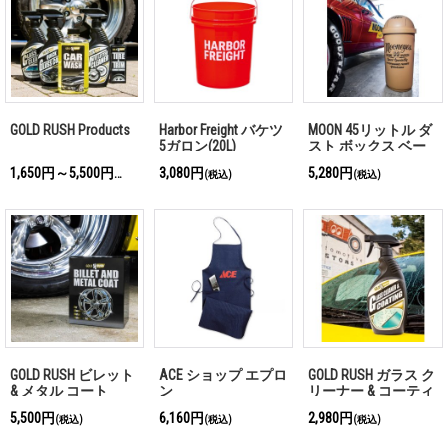
GOLD RUSH Products
Harbor Freight バケツ
MOON 45リットル ダ
5ガロン(20L)
スト ボックス ベー
ジュ
1,650円～5,500円
3,080円
5,280円
(税込)
(税込)
(税込)
GOLD RUSH ビレット
ACE ショップ エプロ
GOLD RUSH ガラス ク
& メタル コート
ン
リーナー & コーティ
ング
5,500円
6,160円
2,980円
(税込)
(税込)
(税込)