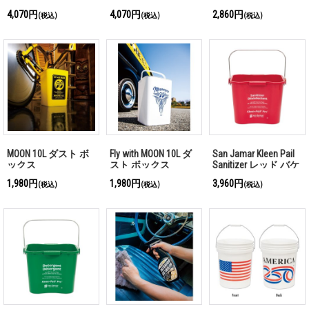
イト/目盛り付き
ック
ク
4,070円
4,070円
2,860円
(税込)
(税込)
(税込)
MOON 10L ダスト ボ
Fly with MOON 10L ダ
San Jamar Kleen Pail
ックス
スト ボックス
Sanitizer レッド バケ
ツ 5L
1,980円
1,980円
3,960円
(税込)
(税込)
(税込)