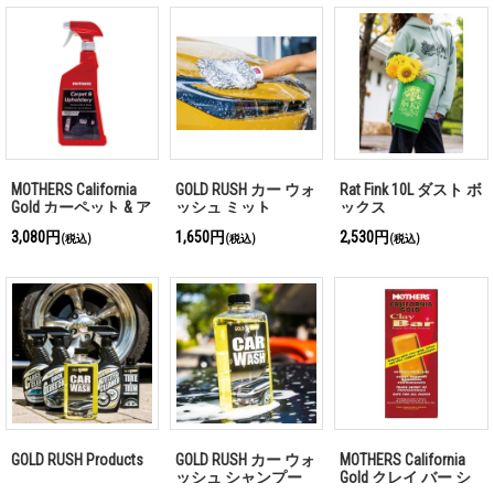
MOTHERS California
GOLD RUSH カー ウォ
Rat Fink 10L ダスト ボ
Gold カーペット & ア
ッシュ ミット
ックス
ポストリー クリーナ
3,080円
1,650円
2,530円
(税込)
(税込)
(税込)
ー
GOLD RUSH Products
GOLD RUSH カー ウォ
MOTHERS California
ッシュ シャンプー
Gold クレイ バー シ