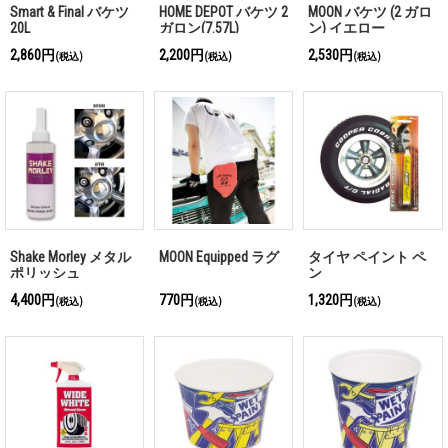
Smart & Final バケツ
HOME DEPOT バケツ 2
MOON バケツ (2 ガロ
20L
ガロン(7.57L)
ン) イエロー
2,860円
2,200円
2,530円
(税込)
(税込)
(税込)
Shake Morley メタル
MOON Equipped ラグ
タイヤ ペイント ペ
ポリッシュ
ン
4,400円
770円
1,320円
(税込)
(税込)
(税込)