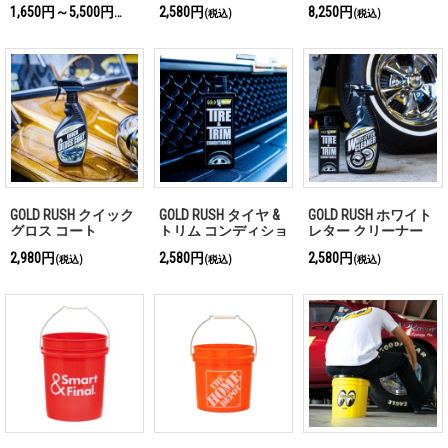
ステム
1,650円～5,500円
2,580円
8,250円
(税込)
(税込)
(税込)
GOLD RUSH クイック
GOLD RUSH タイヤ &
GOLD RUSH ホワイト
グロス コート
トリム コンディショ
レター クリーナー
ナー
2,980円
2,580円
2,580円
(税込)
(税込)
(税込)