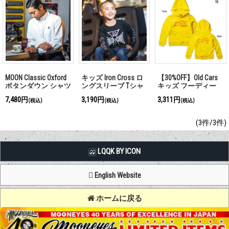
MOON Classic Oxford
キッズ Iron Cross ロ
【30%OFF】Old Cars
ボタンダウン シャツ
ングスリーブ Tシャ
キッズ フーディー
ツ
7,480円
3,190円
3,311円
(税込)
(税込)
(税込)
(3件/3件)
LQQK BY ICON
English Website
ホームに戻る
Copyright (C) MOON OF JAPAN, INC. All Rights Reserved.