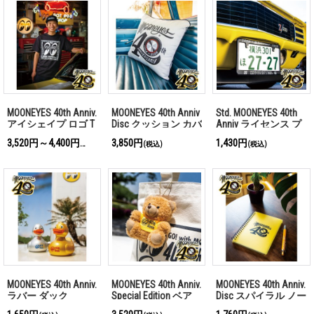
MOONEYES 40th Anniv.
MOONEYES 40th Anniv
Std. MOONEYES 40th
アイシェイプ ロゴ T
Disc クッション カバ
Anniv ライセンス プ
シャツ
ー
レート フレーム
3,520円～4,400円
3,850円
1,430円
(税込)
(税込)
(税込)
【MG058】
MOONEYES 40th Anniv.
MOONEYES 40th Anniv.
MOONEYES 40th Anniv.
ラバー ダック
Special Edition ベア
Disc スパイラル ノー
キーリング
トブック