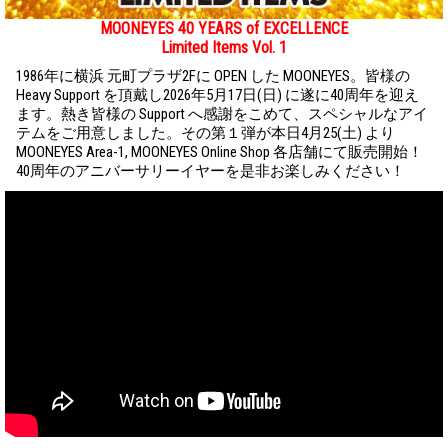
MOONEYES 40 YEARS of EXCELLENCE
Limited Items Vol. 1
1986年に横浜 元町プラザ2Fに OPEN した MOONEYES。皆様の
Heavy Support を頂戴し2026年5月17日(日) に遂に40周年を迎え
ます。熱き皆様の Support へ感謝をこめて、スペシャルなアイ
テムをご用意しました。その第１弾が本日4月25(土) より
MOONEYES Area-1, MOONEYES Online Shop 各店舗にて販売開始！
40周年のアニバーサリーイヤーを是非お楽しみください！