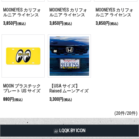
MOONEYES カリフォ
MOONEYES カリフォ
MOONEYES カリフォ
ルニア ライセンス
ルニア ライセンス
ルニア ライセンス
プレート ブラック
プレート イエローア
プレート ブルー
3,850円
3,850円
3,850円
(税込)
(税込)
(税込)
イズ
MOON プラスチック
【USA サイズ】
プレート US サイズ
Raised ムーンアイズ
(カタカナ) ロゴ ライ
880円
3,300円
(税込)
(税込)
センス プレート フ
レーム
(20件/20件)
LQQK BY ICON