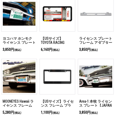
ヨコハマ ホンモク
【USサイズ】
ライセンス プレート
ライセンス プレート
TOYOTA RACING
フレーム アダプター
【JAPAN Size】
DEVELOPMENT レトロ
3,850円
6,160円
3,850円
(税込)
(税込)
(税込)
ライセンス フレーム
MOONEYES Hawaii ラ
【USサイズ】ライセ
Area-1 本牧 ライセン
イセンス フレーム
ンス フレーム ブラ
ス プレート【JAPAN
(FOR USA SIZE)
ック プレーン
Size】
5,280円
1,100円
3,850円
(税込)
(税込)
(税込)