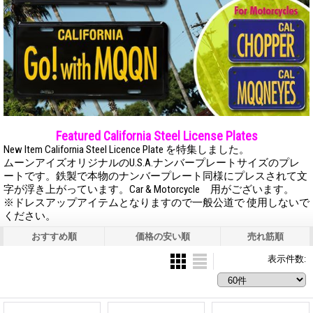
Featured California Steel License Plates
New Item California Steel Licence Plate を特集しました。
ムーンアイズオリジナルのU.S.A.ナンバープレートサイズのプレ
ートです。鉄製で本物のナンバープレート同様にプレスされて文
字が浮き上がっています。Car & Motorcycle 用がございます。
※ドレスアップアイテムとなりますので一般公道で 使用しないで
ください。
おすすめ順
価格の安い順
売れ筋順
表示件数
: