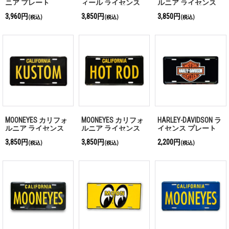
ニア プレート
ィール ライセンス
ルニア ライセンス
プレート CAL LOOK
プレート Go! with
3,960円
3,850円
3,850円
(税込)
(税込)
(税込)
MQQN
MOONEYES カリフォ
MOONEYES カリフォ
HARLEY-DAVIDSON ラ
ルニア ライセンス
ルニア ライセンス
イセンス プレート
プレート KUSTOM
プレート HOT ROD
3,850円
3,850円
2,200円
(税込)
(税込)
(税込)