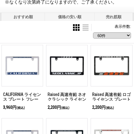
※なくなり次第終了になりますので、ご了承ください。
おすすめ順
価格の安い順
売れ筋順
表示件数
:
CALIFORNIA ライセン
Raised 高速有鉛 ネオ
Raised 高速有鉛 ロゴ
ス プレート フレー
クラシック ライセン
ライセンス プレート
ム CH/BL for JPN サイ
ス プレート フレー
フレーム for JPN サ
3,960円
2,200円
2,200円
(税込)
(税込)
(税込)
ズ
ム for JPN サイズ
イズ