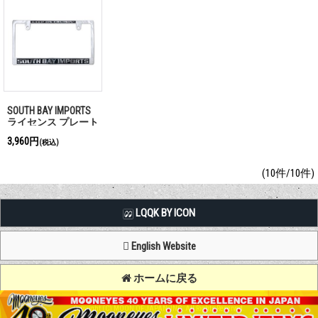
SOUTH BAY IMPORTS
ライセンス プレート
フレーム CH/BK for
3,960円
(税込)
JPN サイズ
(10件/10件)
LQQK BY ICON
English Website
ホームに戻る
Copyright (C) MOON OF JAPAN, INC. All Rights Reserved.