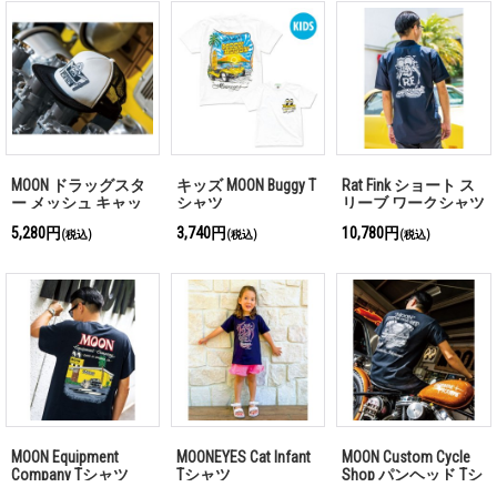
MOON ドラッグスタ
キッズ MOON Buggy T
Rat Fink ショート ス
ー メッシュ キャッ
シャツ
リーブ ワークシャツ
プ
5,280円
3,740円
10,780円
(税込)
(税込)
(税込)
MOON Equipment
MOONEYES Cat Infant
MOON Custom Cycle
Company Tシャツ
Tシャツ
Shop パンヘッド Tシ
ャツ