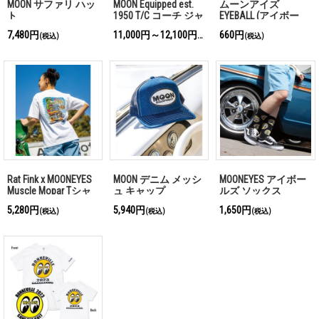
MOON サファリ ハッ
MOON Equipped est.
ムーンアイズ
ト
1950 T/C コーチ ジャ
EYEBALL (アイボー
ケット
ル) レディース ソッ
7,480円
11,000円～12,100円
660円
(税込)
(税込)
(税込)
クス
Rat Fink x MOONEYES
MOON デニム メッシ
MOONEYES アイボー
Muscle Mopar Tシャ
ュ キャップ
ルズ ソックス
ツ
5,280円
5,940円
1,650円
(税込)
(税込)
(税込)