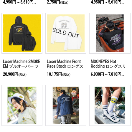
4,950円～5,610円
2,750円
4,950円～5,610円
(税込)
(税込)
(税込)
Loser Machine SMOKE
Loser Machine Front
MOONEYES Hot
EM プルオーバー フ
Page Stock ロングス
Rodding ロングスリ
ーディー
リーブ Tシャツ
ーブ Tシャツ
20,900円
10,175円
6,930円～7,810円
(税込)
(税込)
(税込)