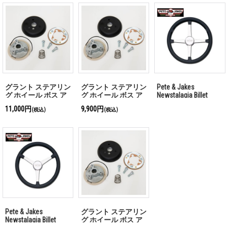
グラント ステアリン
グラント ステアリン
Pete & Jakes
グ ホイール ボス ア
グ ホイール ボス ア
Newstalagia Billet
ダプター キット 78-
ダプター キット
Steering Wheels
11,000円
9,900円
(税込)
(税込)
91 Ford Pick-up 専用
GB4000番代
4spoke 「お問い合わ
せください」
Pete & Jakes
グラント ステアリン
Newstalagia Billet
グ ホイール ボス ア