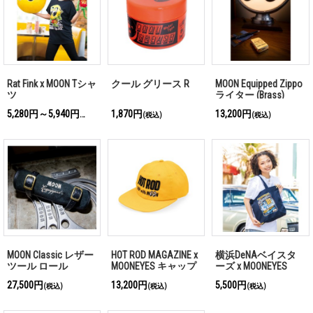
Rat Fink x MOON Tシャ
クール グリース R
MOON Equipped Zippo
ツ
ライター (Brass)
5,280円～5,940円
1,870円
13,200円
(税込)
(税込)
(税込)
MOON Classic レザー
HOT ROD MAGAZINE x
横浜DeNAベイスタ
ツール ロール
MOONEYES キャップ
ーズ x MOONEYES
2026 トート バッグ
27,500円
13,200円
5,500円
(税込)
(税込)
(税込)