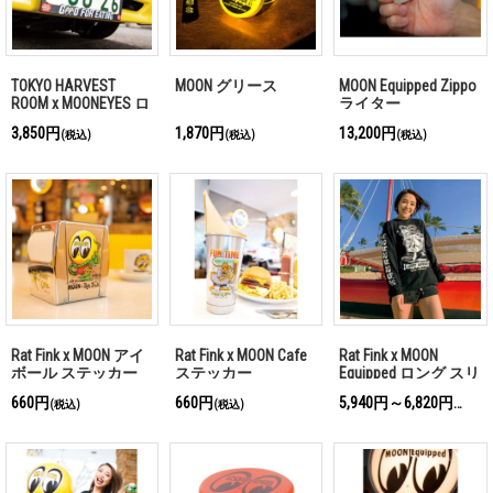
TOKYO HARVEST
MOON グリース
MOON Equipped Zippo
ROOM x MOONEYES ロ
ライター
ゴ ライセンス プレ
3,850円
1,870円
13,200円
(税込)
(税込)
(税込)
ート フレーム
Rat Fink x MOON アイ
Rat Fink x MOON Cafe
Rat Fink x MOON
ボール ステッカー
ステッカー
Equipped ロング スリ
ーブ Tシャツ
660円
660円
5,940円～6,820円
(税込)
(税込)
(税込)