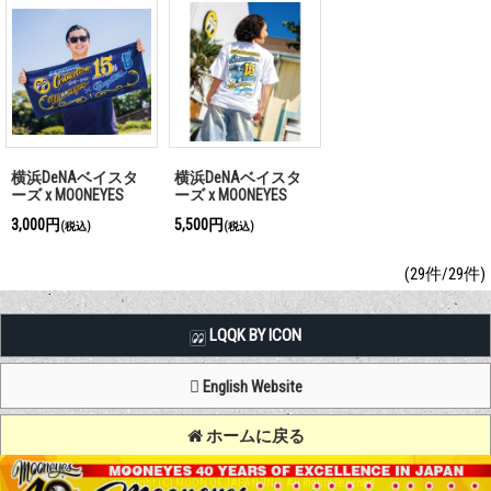
横浜DeNAベイスタ
横浜DeNAベイスタ
ーズ x MOONEYES
ーズ x MOONEYES
2026 フェイス タオ
2026 Tシャツ
3,000円
5,500円
(税込)
(税込)
ル
(29件/29件)
LQQK BY ICON
English Website
ホームに戻る
Copyright (C) MOON OF JAPAN, INC. All Rights Reserved.