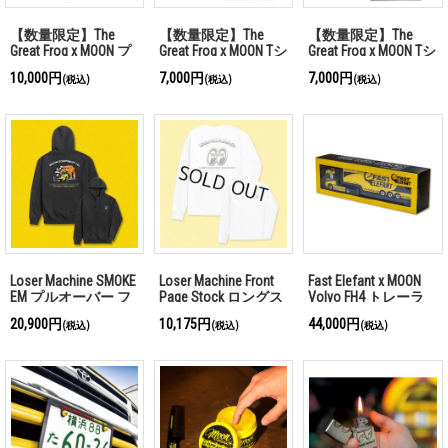
【数量限定】The
【数量限定】The
【数量限定】The
Great Frog x MOON プ
Great Frog x MOON Tシ
Great Frog x MOON Tシ
ルオーバー フーディ
ャツ (ホワイト)
ャツ (ブラック)
10,000円
7,000円
7,000円
(税込)
(税込)
(税込)
ー
Loser Machine SMOKE
Loser Machine Front
Fast Elefant x MOON
EM プルオーバー フ
Page Stock ロングス
Volvo FH4 トレーラ
ーディー
リーブ Tシャツ
20,900円
10,175円
44,000円
(税込)
(税込)
(税込)