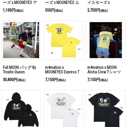
ーズ x MOONEYES ア
ーズ x MOONEYES エ
イスターズ x
ンテナ トッパー
アー フレッシュナー
MOONEYES ライセン
1,100円
550円
2,750円
(税込)
(税込)
(税込)
ス プレート フレー
ム
Full MOON バッグ By
in4mation x
in4mation x MOON
Trophy Queen
MOONEYES Express T
Aloha Crew Tシャツ
シャツ
30,800円
7,150円
7,150円
(税込)
(税込)
(税込)