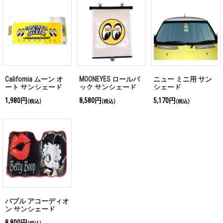
California ムーン オ
MOONEYES ロールバ
ニュー ミニ用 サン
ート サンシェード
ック サンシェード
シェード
1,980円
8,580円
5,170円
(税込)
(税込)
(税込)
バブル アコーディオ
ン サンシェード
Betty Boop
8,800円