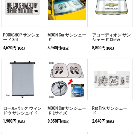
PORKCHOP サンシェ
MOON Car サンシェー
アコーディオン サン
ード 3rd
ド
シェード Chevy
4,620円
5,940円
8,800円
(税込)
(税込)
(税込)
ロールバック ウィン
MOON Car サンシェー
Rat Fink サンシェー
ドウ サンシェイド
ド Lサイズ
ド
1,980円
9,350円
2,640円
(税込)
(税込)
(税込)