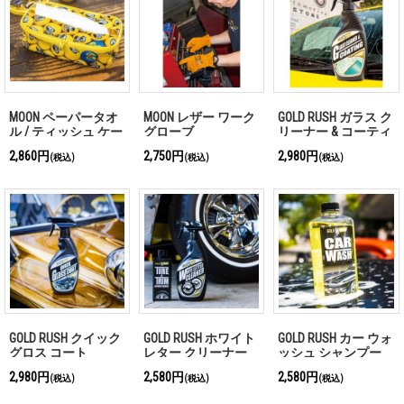
MOON ペーパータオ
MOON レザー ワーク
GOLD RUSH ガラス ク
ル / ティッシュ ケー
グローブ
リーナー & コーティ
ス
ング
2,860円
2,750円
2,980円
(税込)
(税込)
(税込)
GOLD RUSH クイック
GOLD RUSH ホワイト
GOLD RUSH カー ウォ
グロス コート
レター クリーナー
ッシュ シャンプー
2,980円
2,580円
2,580円
(税込)
(税込)
(税込)