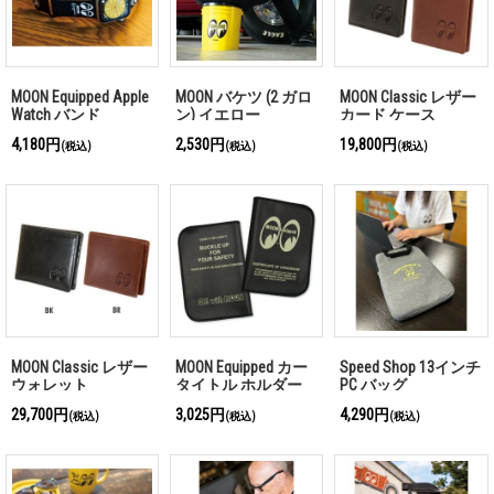
MOON Equipped Apple
MOON バケツ (2 ガロ
MOON Classic レザー
Watch バンド
ン) イエロー
カード ケース
4,180円
2,530円
19,800円
(税込)
(税込)
(税込)
MOON Classic レザー
MOON Equipped カー
Speed Shop 13インチ
ウォレット
タイトル ホルダー
PC バッグ
【車検証入れ】
29,700円
3,025円
4,290円
(税込)
(税込)
(税込)