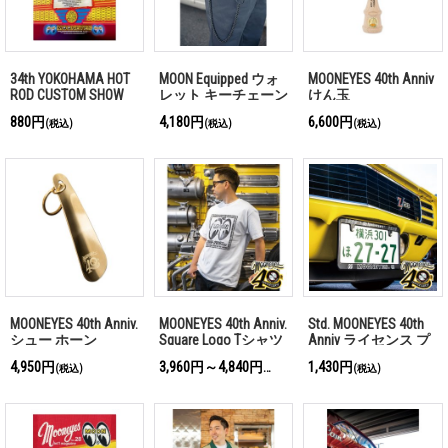
34th YOKOHAMA HOT
MOON Equipped ウォ
MOONEYES 40th Anniv
ROD CUSTOM SHOW
レット キーチェーン
けん玉
2026 ポスター(ネオ
880円
4,180円
6,600円
(税込)
(税込)
(税込)
ン)
MOONEYES 40th Anniv.
MOONEYES 40th Anniv.
Std. MOONEYES 40th
シュー ホーン
Square Logo Tシャツ
Anniv ライセンス プ
レート フレーム
4,950円
3,960円～4,840円
1,430円
(税込)
(税込)
(税込)
【MG058】