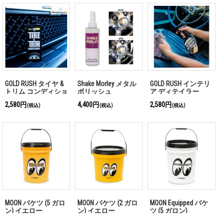
GOLD RUSH タイヤ &
Shake Morley メタル
GOLD RUSH インテリ
トリム コンディショ
ポリッシュ
ア ディテイラー
ナー
2,580円
4,400円
2,580円
(税込)
(税込)
(税込)
MOON バケツ (5 ガロ
MOON バケツ (2 ガロ
MOON Equipped バケ
ン) イエロー
ン) イエロー
ツ (5 ガロン)