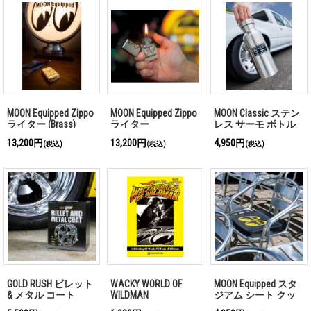
MOON Equipped Zippo
MOON Equipped Zippo
MOON Classic ステン
ライター (Brass)
ライター
レス サーモ ボトル
グランデ
13,200円
13,200円
4,950円
(税込)
(税込)
(税込)
GOLD RUSH ビレット
WACKY WORLD OF
MOON Equipped スタ
& メタル コート
WILDMAN
ジアム シート クッ
ション