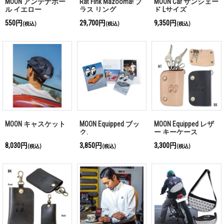
MOON アンテナボー
Rat Fink Mazooma! ブ
MOON Car サンシェー
ル イエロー
ラス リング
ド Lサイズ
550円
29,700円
9,350円
(税込)
(税込)
(税込)
MOON キャスケット
MOON Equipped ブッ
MOON Equipped レザ
ク.
ー キーケース
8,030円
3,850円
3,300円
(税込)
(税込)
(税込)