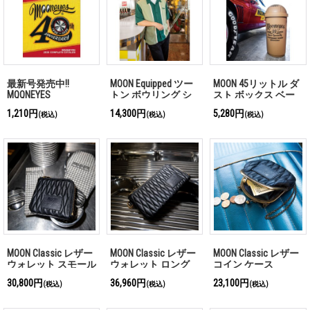
最新号発売中!!
MOON Equipped ツー
MOON 45リットル ダ
MQQNEYES
トン ボウリング シ
スト ボックス ベー
International Magazine
ャツ
ジュ
1,210円
14,300円
5,280円
(税込)
(税込)
(税込)
No.28 2026
MOON Classic レザー
MOON Classic レザー
MOON Classic レザー
ウォレット スモール
ウォレット ロング
コイン ケース
30,800円
36,960円
23,100円
(税込)
(税込)
(税込)