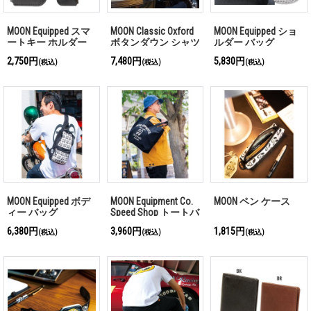
MOON Equipped スマ
MOON Classic Oxford
MOON Equipped ショ
ートキー ホルダー
ボタンダウン シャツ
ルダー バッグ
2,750円
7,480円
5,830円
(税込)
(税込)
(税込)
MOON Equipped ボデ
MOON Equipment Co.
MOON ペン ケース
ィー バッグ
Speed Shop トートバ
ッグ
6,380円
3,960円
1,815円
(税込)
(税込)
(税込)