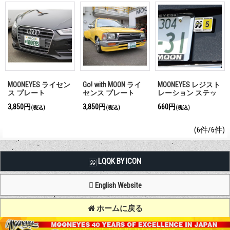
MOONEYES ライセン
Go! with MOON ライ
MOONEYES レジスト
ス プレート
センス プレート
レーション ステッ
【JAPAN Size】
【JAPAN Size】
カー
3,850円
3,850円
660円
(税込)
(税込)
(税込)
(6件/6件)
LQQK BY ICON
English Website
ホームに戻る