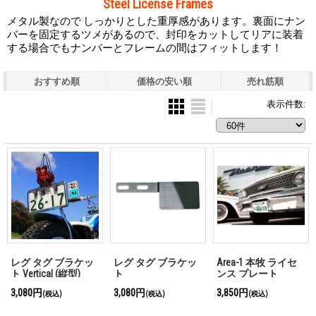
Steel License Frames
メタル製なので しっかりとした重厚感があります。裏面にナン
バーを固定するツメがあるので、封印をカットしてリアに装着
する場合でもナンバーとフレームの間はフィットします！
おすすめ順
価格の安い順
売れ筋順
表示件数
:
レグ タグ ブラケッ
レグ タグ ブラケッ
Area-1 本牧 ライセ
ト Vertical (縦型)
ト
ンス プレート
【JAPAN Size】
3,080円
3,080円
3,850円
(税込)
(税込)
(税込)