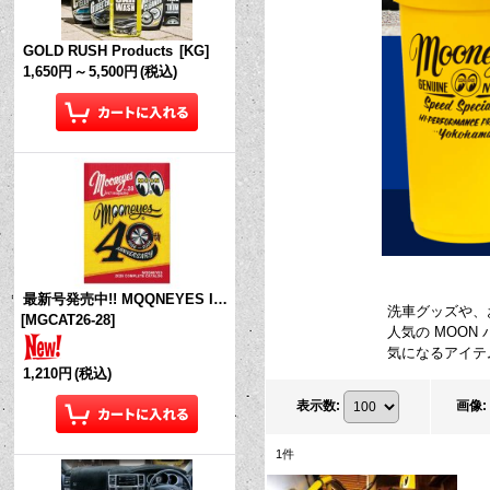
GOLD RUSH Products
[
KG
]
1,650円
～
5,500円
(税込)
最新号発売中!! MQQNEYES International Magazine No.28 2026
洗車グッズや、
[
MGCAT26-28
]
人気の MOO
気になるアイテ
1,210円
(税込)
表示数
:
画像
:
1
件