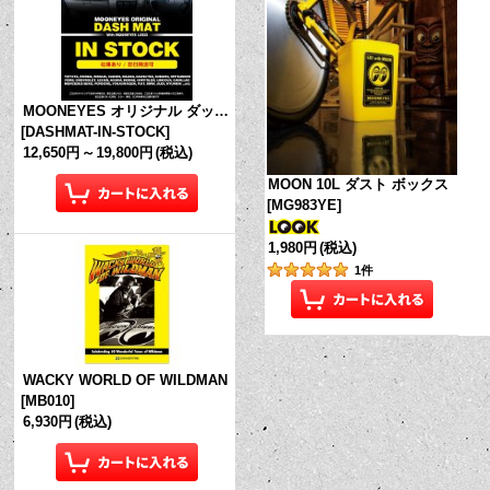
MOONEYES オリジナル ダッシュマット (in Stock!)
[
DASHMAT-IN-STOCK
]
12,650円
～
19,800円
(税込)
MOON 10L ダスト ボックス
[
MG983YE
]
1,980円
(税込)
1
件
WACKY WORLD OF WILDMAN
[
MB010
]
6,930円
(税込)