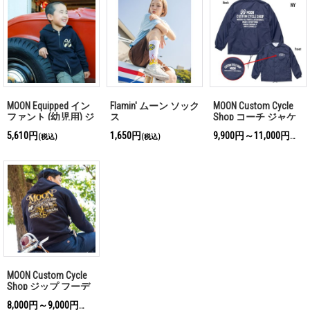
MOON Equipped イン
Flamin' ムーン ソック
MOON Custom Cycle
ファント (幼児用) ジ
ス
Shop コーチ ジャケ
ップ フーディー
ット
5,610円
1,650円
9,900円～11,000円
(税込)
(税込)
(税込)
MOON Custom Cycle
Shop ジップ フーデ
ィー
8,000円～9,000円
(税込)