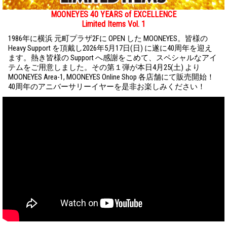
MOONEYES 40 YEARS of EXCELLENCE
Limited Items Vol. 1
1986年に横浜 元町プラザ2Fに OPEN した MOONEYES。皆様の
Heavy Support を頂戴し2026年5月17日(日) に遂に40周年を迎え
ます。熱き皆様の Support へ感謝をこめて、スペシャルなアイ
テムをご用意しました。その第１弾が本日4月25(土) より
MOONEYES Area-1, MOONEYES Online Shop 各店舗にて販売開始！
40周年のアニバーサリーイヤーを是非お楽しみください！